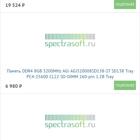
rank Ret
19 524 ₽
Память DDR4 8GB 3200MHz AGi AGI320008SD138-ST SD138 Tray
PC4-25600 CL22 SO-DIMM 260-pin 1.2В Tray
6 980 ₽