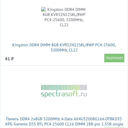
Kingston DDR4 DIMM 8GB KVR32N22S8L/8WP PC4-25600,
3200MHz, CL22
41 ₽
Память DDR4 2x8GB 3200MHz A-Data AX4U32008G16A-DTBKD35
XPG Gammix D35 RTL PC4-25600 CL16 DIMM 288-pin 1.35В single