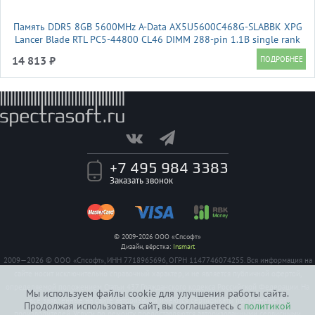
Память DDR5 8GB 5600MHz A-Data AX5U5600C468G-SLABBK XPG
Lancer Blade RTL PC5-44800 CL46 DIMM 288-pin 1.1В single rank
Ret
14 813 ₽
+7 495 984 3383
Заказать звонок
© 2009-2026 ООО «Спсофт»
Дизайн, вёрстка:
Insmart
2009—2026 © ООО «Спсофт», ИНН 7718965696, ОГРН 1147746074255. Вся информация на
сайте носит исключительно справочный характер, и не является публичной офертой,
определяемой положением Статьи 437 Гражданского кодекса Российской Федерации. На
Мы используем файлы cookie для улучшения работы сайта.
все заявленные на сайте авторизации имеются сертификаты полученные от
Продолжая использовать сайт, вы соглашаетесь с
политикой
производителей. Услуги по ремонту предоставляются авторизованными сервисными