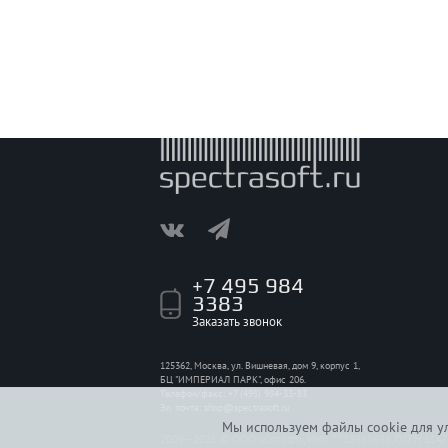
+7 495 984
3383
Заказать звонок
125362, Москва, ул. Вишневая, дом 9, корпус 1,
БЦ "ИМПЕРИАЛ ПАРК", офис 206.
Телефон/факс: +7 (495) 984-33-83
Эл. почта:
shop@spectrasoft.ru
Мы используем файлы cookie для ул
2009—2026 © ООО «Спсофт», ИНН 7718965696, ОГРН 114774