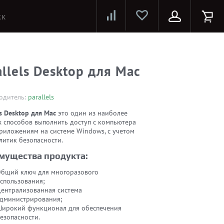
Лазерные принтеры и МФУ
Струйные принтеры и МФУ
Системы предотвращения распространения COVID-19
allels Desktop для Mac
одитель:
parallels
ls Desktop для Mac
это один из наиболее
х способов выполнить доступ с компьютера
приложениям на системе Windows, с учетом
литик безопасности.
мущества продукта:
бщий ключ для многоразового
спользования;
ентрализованная система
дминистрирования;
ирокий функционал для обеспечения
езопасности.