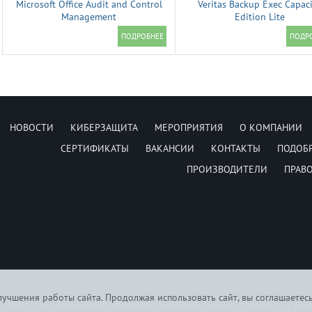
Microsoft Office Audit and Control
Veritas Backup Exec Capac
Management
Edition Lite
НОВОСТИ
КИБЕРЗАЩИТА
МЕРОПРИЯТИЯ
О КОМПАНИИ
СЕРТИФИКАТЫ
ВАКАНСИИ
КОНТАКТЫ
ПОДОБ
ПРОИЗВОДИТЕЛИ
ПРАВ
учшения работы сайта. Продолжая использовать сайт, вы соглашаетес
6074255. Вся информация на сайте носит исключительно справочный характер, и не явля