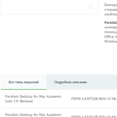
Благод
открыв
необхо
Paralle
коммер
полноц
Office,
Windows
Все типы лицензий
Подробное описание
Parallels Desktop for Mac Academic
PDFM-A-ENTSUB-REN-1Y-ML
Subs 1Yr Renewal
Parallels Desktop for Mac Academic