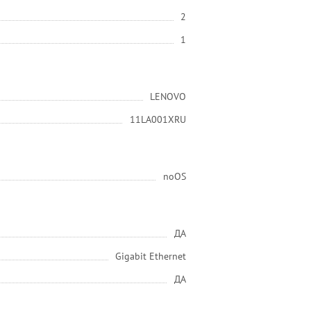
2
1
LENOVO
11LA001XRU
noOS
ДА
Gigabit Ethernet
ДА