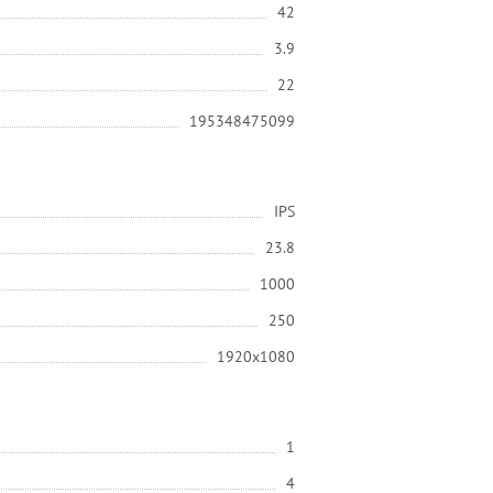
42
3.9
22
195348475099
IPS
23.8
1000
250
1920x1080
1
4