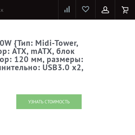
Лазерные принтеры и МФУ
Струйные принтеры и МФУ
Системы предотвращения распространения COVID-19
W {Тип: Midi-Tower,
р: ATX, mATX, блок
тор: 120 мм, размеры:
лнительно: USB3.0 x2,
УЗНАТЬ СТОИМОСТЬ