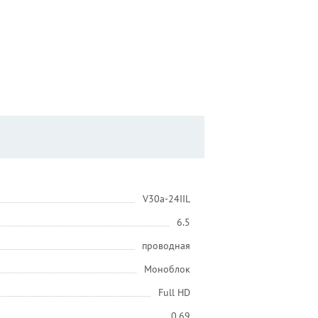
V30a-24IIL
6.5
проводная
Моноблок
Full HD
0.69