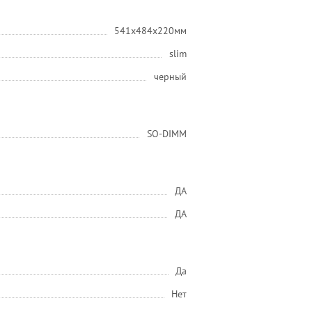
541x484x220мм
slim
черный
SO-DIMM
ДА
ДА
Да
Нет