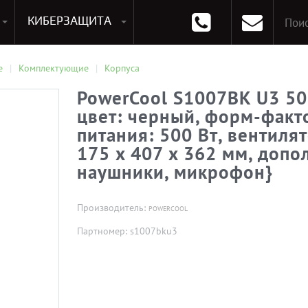
КИБЕРЗАЩИТА
раммирования
Опции к системам хранения
Аксессуары для ноутбуков
Аксессуары для планшетов
Материнские Платы для ПК
Оперативная память для ПК (RAM)
Устройства охлаждения
е
Комплектующие
Корпуса
PowerCool S1007BK U3 500
цвет: черный, форм-факто
питания: 500 Вт, вентиля
175 x 407 x 362 мм, допо
наушники, микрофон}
Производитель:
POWERCOOL
Партномер: s1007bku3