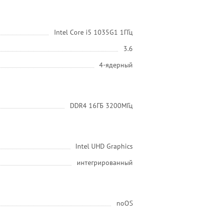
Intel Core i5 1035G1 1ГГц
3.6
4-ядерный
DDR4 16ГБ 3200МГц
Intel UHD Graphics
интегрированный
noOS