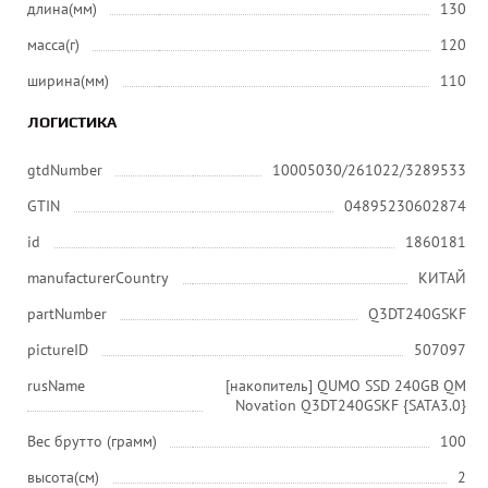
длина(мм)
130
масса(г)
120
ширина(мм)
110
ЛОГИСТИКА
gtdNumber
10005030/261022/3289533
GTIN
04895230602874
id
1860181
manufacturerCountry
КИТАЙ
partNumber
Q3DT240GSKF
pictureID
507097
rusName
[накопитель] QUMO SSD 240GB QM
Novation Q3DT240GSKF {SATA3.0}
Вес брутто (грамм)
100
высота(см)
2