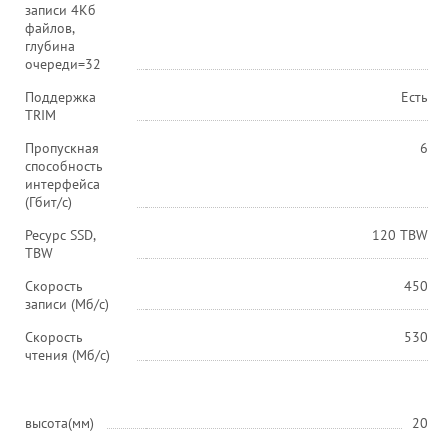
записи 4Кб
файлов,
глубина
очереди=32
Поддержка
Есть
TRIM
Пропускная
6
способность
интерфейса
(Гбит/с)
Ресурс SSD,
120 TBW
TBW
Скорость
450
записи (Мб/с)
Скорость
530
чтения (Мб/с)
высота(мм)
20