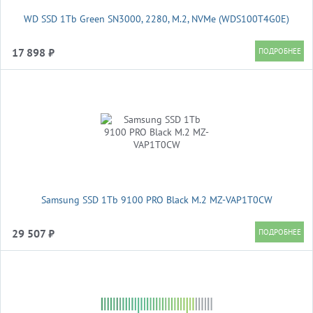
WD SSD 1Tb Green SN3000, 2280, M.2, NVMe (WDS100T4G0E)
17 898 ₽
Samsung SSD 1Tb 9100 PRO Black M.2 MZ-VAP1T0CW
29 507 ₽