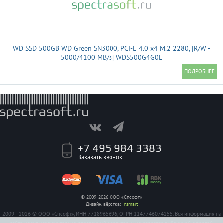
WD SSD 500GB WD Green SN3000, PCI-E 4.0 x4 M.2 2280, [R/W -
5000/4100 MB/s] WDS500G4G0E
+7 495 984 3383
Заказать звонок
© 2009-2026 ООО «Спсофт»
Дизайн, вёрстка:
Insmart
2009—2026 © ООО «Спсофт», ИНН 7718965696, ОГРН 1147746074255. Вся информация на