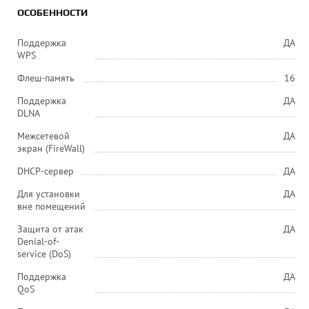
ОСОБЕННОСТИ
Поддержка
ДА
WPS
Флеш-память
16
Поддержка
ДА
DLNA
Межсетевой
ДА
экран (FireWall)
DHCP-сервер
ДА
Для установки
ДА
вне помещений
Защита от атак
ДА
Denial-of-
service (DoS)
Поддержка
ДА
QoS