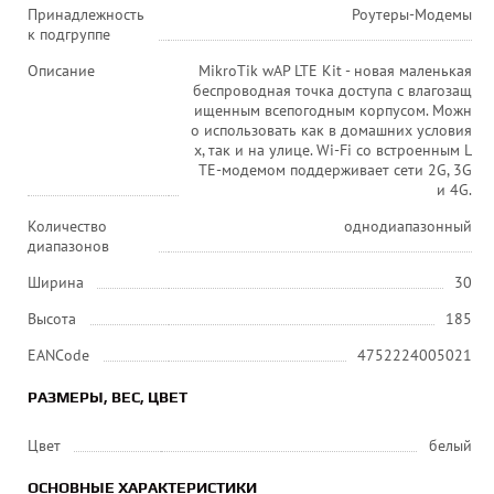
Принадлежность
Роутеры-Модемы
к подгруппе
Описание
MikroTik wAP LTE Kit - новая маленькая
беспроводная точка доступа с влагозащ
ищенным всепогодным корпусом. Можн
о использовать как в домашних условия
х, так и на улице. Wi-Fi со встроенным L
TE-модемом поддерживает сети 2G, 3G
и 4G.
Количество
однодиапазонный
диапазонов
Ширина
30
Высота
185
EANCode
4752224005021
РАЗМЕРЫ, ВЕС, ЦВЕТ
Цвет
белый
ОСНОВНЫЕ ХАРАКТЕРИСТИКИ