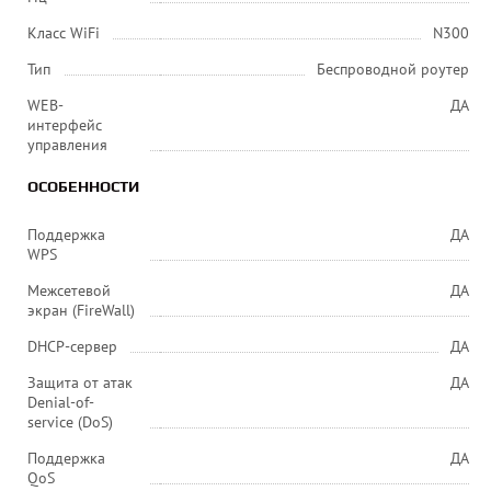
Класс WiFi
N300
Тип
Беспроводной роутер
WEB-
ДА
интерфейс
управления
ОСОБЕННОСТИ
Поддержка
ДА
WPS
Межсетевой
ДА
экран (FireWall)
DHCP-сервер
ДА
Защита от атак
ДА
Denial-of-
service (DoS)
Поддержка
ДА
QoS