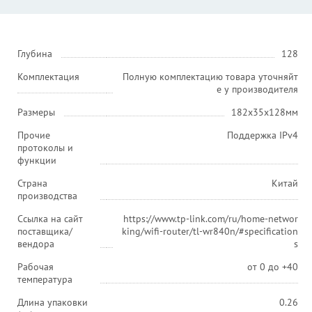
Глубина
128
Комплектация
Полную комплектацию товара уточняйт
е у производителя
Размеры
182x35x128мм
Прочие
Поддержка IPv4
протоколы и
функции
Страна
Китай
производства
Ссылка на сайт
https://www.tp-link.com/ru/home-networ
поставщика/
king/wifi-router/tl-wr840n/#specification
вендора
s
Рабочая
от 0 до +40
температура
Длина упаковки
0.26