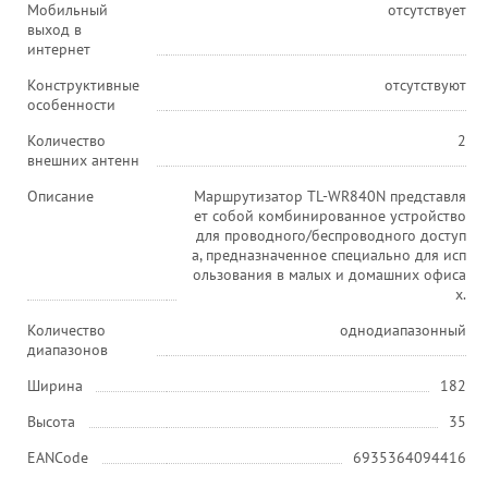
Мобильный
отсутствует
выход в
интернет
Конструктивные
отсутствуют
особенности
Количество
2
внешних антенн
Описание
Маршрутизатор TL-WR840N представля
ет собой комбинированное устройство
для проводного/беспроводного доступ
а, предназначенное специально для исп
ользования в малых и домашних офиса
х.
Количество
однодиапазонный
диапазонов
Ширина
182
Высота
35
EANCode
6935364094416