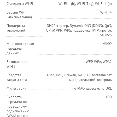
Стандарты Wi-Fi
Wi-Fi 1 (b), Wi-Fi 3 (g), Wi-Fi 4 (n)
Версия Wi-Fi
Wi-Fi 4
(максимальная)
Поддержка
DHCP-сервер, Dynamic DNS (DDNS), QoS,
технологий
UPnP, VPN, WPS, поддержка IPTV, проток
ол IPv6
Многопотоковая
MIMO
передача
данных
Безопасность
WEP, WPA, WPA2
Wi-Fi
Средства
DMZ, DoS, Firewall, NAT, SPI, гостевая сет
защиты сети
ь, родительский контроль
Фильтрация
по MAC-адресам, по URL
Скорость
100
передачи по
проводному
подключению
(WAN) (макс.)