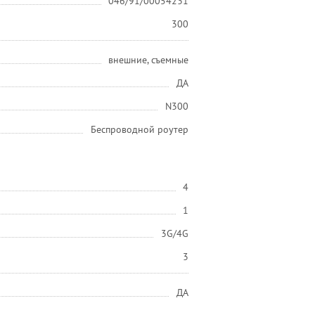
046/91/00054231
300
внешние, съемные
ДА
N300
Беспроводной роутер
4
1
3G/4G
3
ДА