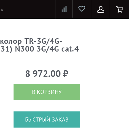
Лазерные принтеры и МФУ
Струйные принтеры и МФУ
Системы предотвращения распространения COVID-19
колор TR-3G/4G-
31) N300 3G/4G cat.4
8 972.00 ₽
В КОРЗИНУ
БЫСТРЫЙ ЗАКАЗ