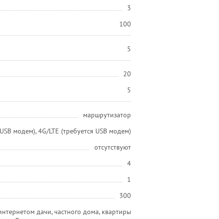
3
100
5
20
5
маршрутизатор
 USB модем), 4G/LTE (требуется USB модем)
отсутствуют
4
1
300
нтернетом дачи, частного дома, квартиры