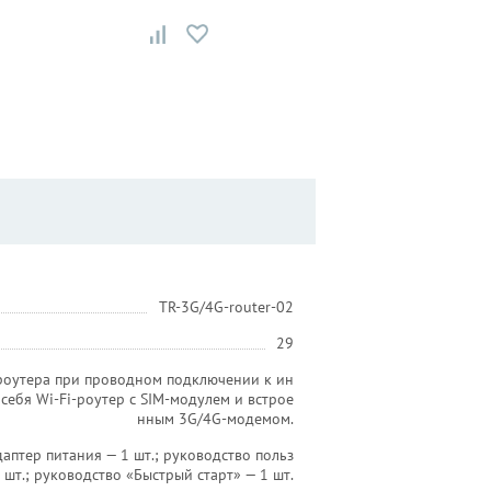
TR-3G/4G-router-02
29
-роутера при проводном подключении к ин
себя Wi-Fi-роутер с SIM-модулем и встрое
нным 3G/4G-модемом.
адаптер питания — 1 шт.; руководство польз
 шт.; руководство «Быстрый старт» — 1 шт.