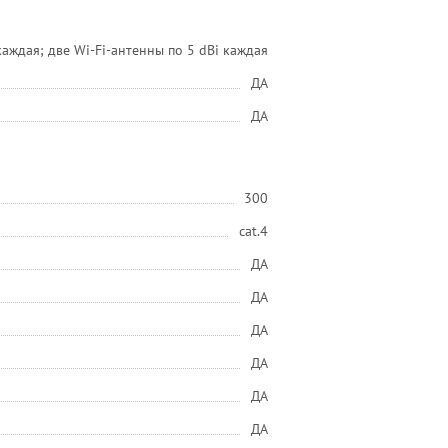
каждая; две Wi-Fi-антенны по 5 dBi каждая
ДА
ДА
300
cat.4
ДА
ДА
ДА
ДА
ДА
ДА