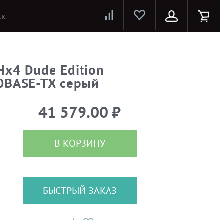
Лазерные принтеры и МФУ
Струйные принтеры и МФУ
Системы предотвращения распространения COVID-19
Hx4 Dude Edition
0BASE-TX серый
41 579.00 ₽
В КОРЗИНУ
БЫСТРЫЙ ЗАКАЗ