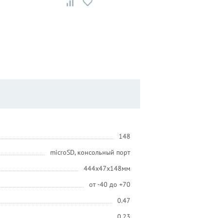
148
microSD, консольный порт
444x47x148мм
от -40 до +70
0.47
0.23