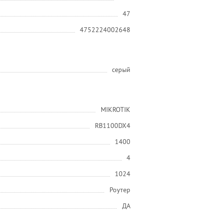
47
4752224002648
серый
MIKROTIK
RB1100DX4
1400
4
1024
Роутер
ДА