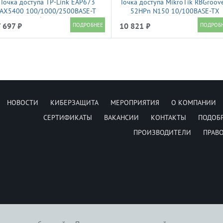
Точка доступа TP-Link EAP673
Точка доступа MikroTik RBGroov
AX5400 100/1000/2500BASE-T
52HPn N150 10/100BASE-TX
белый
 697 ₽
10 821 ₽
НОВОСТИ
КИБЕРЗАЩИТА
МЕРОПРИЯТИЯ
О КОМПАНИИ
СЕРТИФИКАТЫ
ВАКАНСИИ
КОНТАКТЫ
ПОДОБ
ПРОИЗВОДИТЕЛИ
ПРАВ