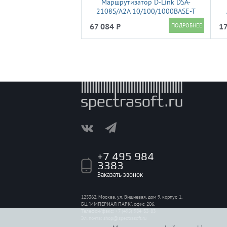
Маршрутизатор D-Link DSA-
2108S/A2A 10/100/1000BASE-T
черный
67 084 ₽
17
+7 495 984
3383
Заказать звонок
125362, Москва, ул. Вишневая, дом 9, корпус 1,
БЦ "ИМПЕРИАЛ ПАРК", офис 206.
Телефон/факс: +7 (495) 984-33-83
Эл. почта:
shop@spectrasoft.ru