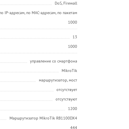
DoS, Firewall
по IP-адресам, по MAC-адресам, по пакетам
1000
13
1000
управление со смартфона
MikroTik
маршрутизатор, мост
отсутствует
отсутствуют
1200
Маршрутизатор MikroTik RB1100DX4
444