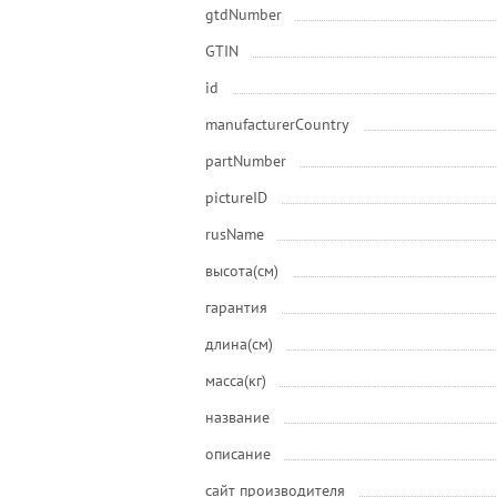
gtdNumber
GTIN
id
manufacturerCountry
partNumber
pictureID
rusName
высота(см)
гарантия
длина(см)
масса(кг)
название
описание
сайт производителя