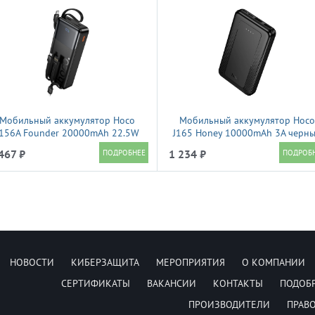
Мобильный аккумулятор Hoco
Мобильный аккумулятор Hoco
J156A Founder 20000mAh 22.5W
J165 Honey 10000mAh 3A черн
3A черный (62284)
(66299)
467 ₽
1 234 ₽
НОВОСТИ
КИБЕРЗАЩИТА
МЕРОПРИЯТИЯ
О КОМПАНИИ
СЕРТИФИКАТЫ
ВАКАНСИИ
КОНТАКТЫ
ПОДОБ
ПРОИЗВОДИТЕЛИ
ПРАВ