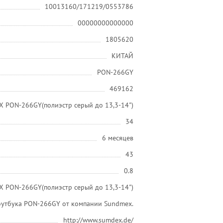
10013160/171219/0553786
00000000000000
1805620
КИТАЙ
PON-266GY
469162
X PON-266GY(полиэстр серый до 13,3-14")
34
6 месяцев
43
0.8
 PON-266GY(полиэстр серый до 13,3-14")
оутбука PON-266GY от компании Sundmex.
http://www.sumdex.de/