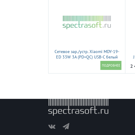
Сетевое зар./устр. Xiaomi MDY-19-
ED 33W 3A (PD+QC) USB-C белый
(BHR087LEU)
2 