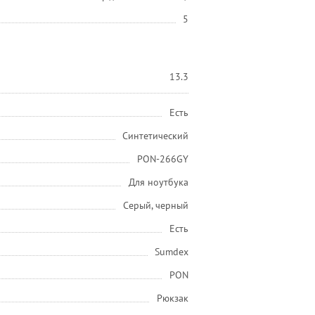
5
13.3
Есть
Синтетический
PON-266GY
Для ноутбука
Серый, черный
Есть
Sumdex
PON
Рюкзак