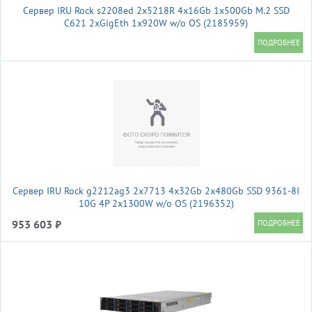
Сервер IRU Rock s2208ed 2x5218R 4x16Gb 1x500Gb M.2 SSD
С621 2xGigEth 1x920W w/o OS (2185959)
Сервер IRU Rock g2212ag3 2x7713 4x32Gb 2x480Gb SSD 9361-8I
10G 4P 2x1300W w/o OS (2196352)
953 603 ₽