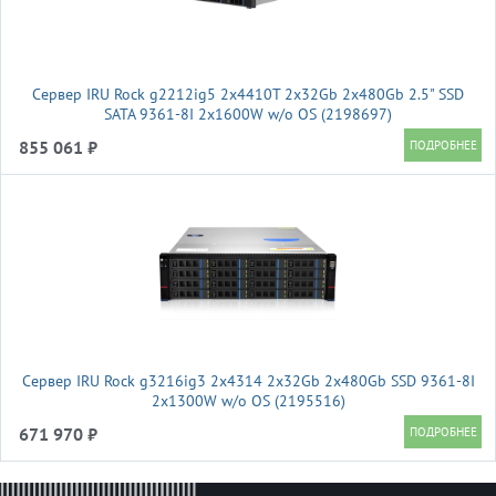
Сервер IRU Rock g2212ig5 2x4410T 2x32Gb 2x480Gb 2.5" SSD
SATA 9361-8I 2x1600W w/o OS (2198697)
855 061 ₽
Сервер IRU Rock g3216ig3 2x4314 2x32Gb 2x480Gb SSD 9361-8I
2x1300W w/o OS (2195516)
671 970 ₽