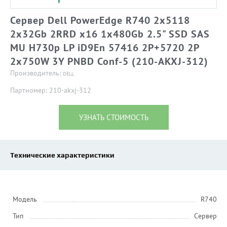
Сервер Dell PowerEdge R740 2x5118
2x32Gb 2RRD x16 1x480Gb 2.5" SSD SAS
MU H730p LP iD9En 57416 2P+5720 2P
2x750W 3Y PNBD Conf-5 (210-AKXJ-312)
Производитель:
DELL
Партномер: 210-akxj-312
УЗНАТЬ СТОИМОСТЬ
Технические характеристики
Модель
R740
Тип
Сервер