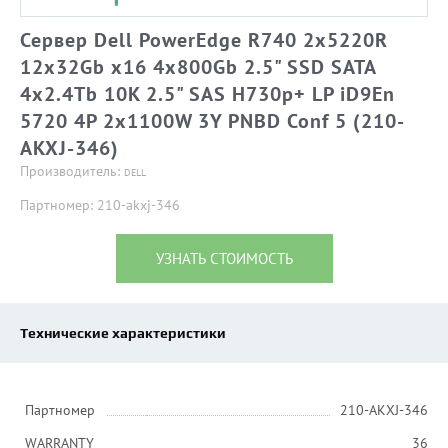
Сервер Dell PowerEdge R740 2x5220R
12x32Gb x16 4x800Gb 2.5" SSD SATA
4x2.4Tb 10K 2.5" SAS H730p+ LP iD9En
5720 4P 2x1100W 3Y PNBD Conf 5 (210-
AKXJ-346)
Производитель:
DELL
Партномер: 210-akxj-346
УЗНАТЬ СТОИМОСТЬ
Технические характеристики
Партномер
210-AKXJ-346
WARRANTY
36