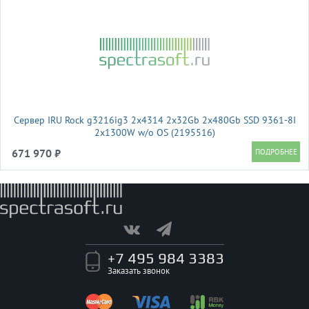
Сервер IRU Rock g3216ig3 2x4314 2x32Gb 2x480Gb SSD 9361-8I
2x1300W w/o OS (2195516)
671 970 ₽
+7 495 984 3383
Заказать звонок