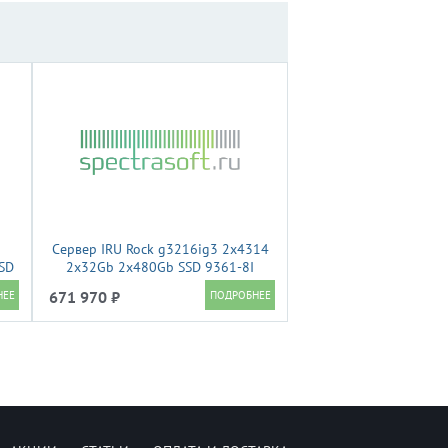
Сервер IRU Rock g3216ig3 2x4314
SD
2x32Gb 2x480Gb SSD 9361-8I
2x1300W w/o OS (2195516)
671 970 ₽