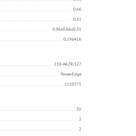
0.66
0.31
0.96x0.66x0.31
0.196416
210-AKZR-327
PowerEdge
1110375
2U
2
2