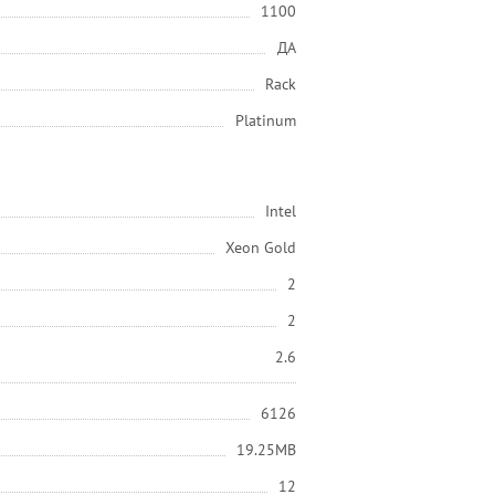
1100
ДА
Rack
Platinum
Intel
Xeon Gold
2
2
2.6
6126
19.25MB
12