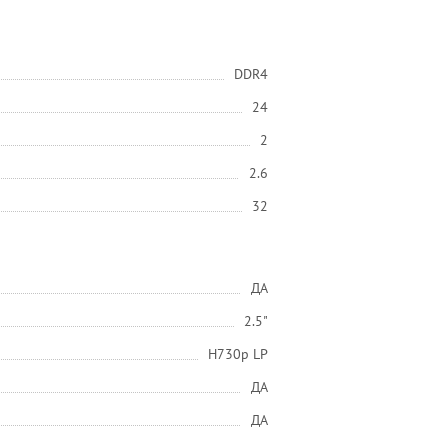
DDR4
24
2
2.6
32
ДА
2.5"
H730p LP
ДА
ДА