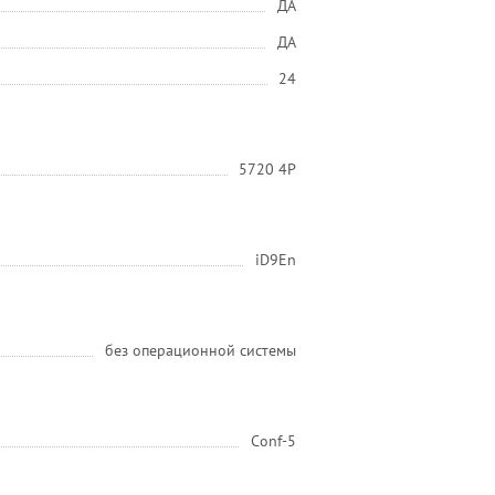
ДА
ДА
24
5720 4P
iD9En
без операционной системы
Conf-5