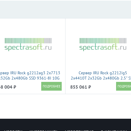
рвер IRU Rock g2212ag3 2x7713
Сервер IRU Rock g2212ig5
x32Gb 2x480Gb SSD 9361-8I 10G
2x4410T 2x32Gb 2x480Gb 2.5" S
4P 2x1300W w/o OS (2196352)
SATA 9361-8I 2x1600W w/o OS
8 004 ₽
855 061 ₽
(2198697)