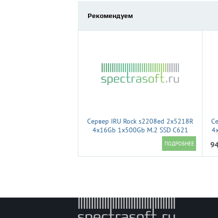
Рекомендуем
Сервер IRU Rock s2208ed 2x5218R
Се
4x16Gb 1x500Gb M.2 SSD С621
4
2xGigEth 1x920W w/o OS
94
(2185959)