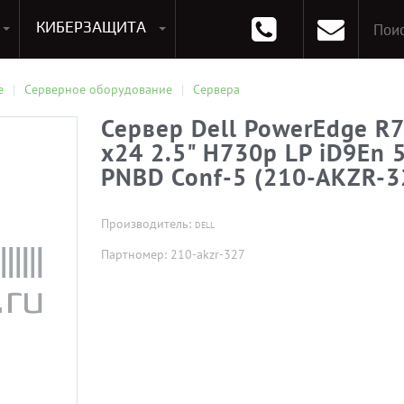
КИБЕРЗАЩИТА
раммирования
Опции к системам хранения
Аксессуары для ноутбуков
Аксессуары для планшетов
Материнские Платы для ПК
Оперативная память для ПК (RAM)
Устройства охлаждения
е
Серверное оборудование
Сервера
Сервер Dell PowerEdge R
x24 2.5" H730p LP iD9En
PNBD Conf-5 (210-AKZR-3
Производитель:
DELL
Партномер: 210-akzr-327