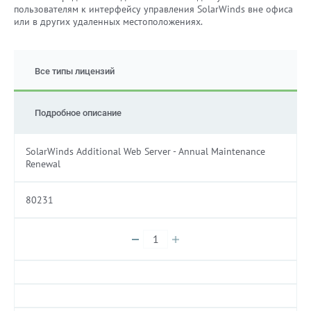
пользователям к интерфейсу управления SolarWinds вне офиса
или в других удаленных местоположениях.
Все типы лицензий
Подробное описание
SolarWinds Additional Web Server - Annual Maintenance
Renewal
80231