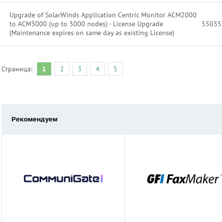
Upgrade of SolarWinds Application Centric Monitor ACM2000
to ACM3000 (up to 3000 nodes) - License Upgrade
55035
(Maintenance expires on same day as existing License)
Страница:
1
2
3
4
5
Рекомендуем