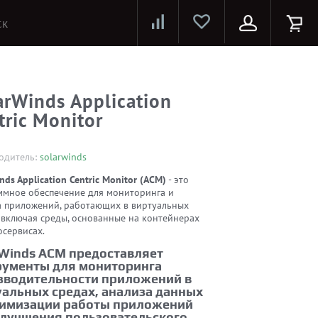
Лазерные принтеры и МФУ
Струйные принтеры и МФУ
Системы предотвращения распространения COVID-19
arWinds Application
tric Monitor
одитель:
solarwinds
nds Application Centric Monitor (ACM)
- это
ммное обеспечение для мониторинга и
а приложений, работающих в виртуальных
 включая среды, основанные на контейнерах
осервисах.
rWinds ACM предоставляет
рументы для мониторинга
зводительности приложений в
уальных средах, анализа данных
тимизации работы приложений
улучшения пользовательского