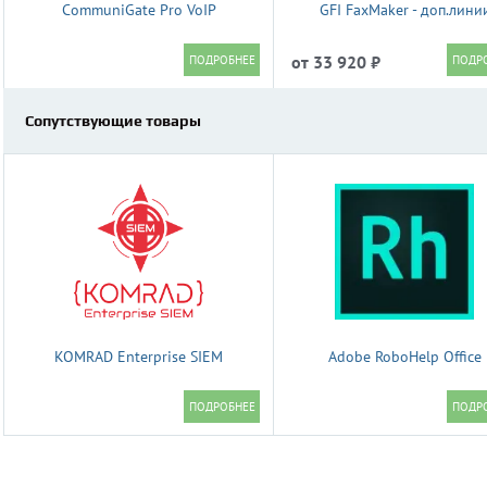
CommuniGate Pro VoIP
GFI FaxMaker - доп.лини
от 33 920 ₽
Сопутствующие товары
KOMRAD Enterprise SIEM
Adobe RoboHelp Office