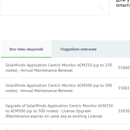
опыт
Все типы лицензий
Подробное описание
SolarWinds Application Centric Monitor ACM250 (up to 250
55060
nodes) - Annual Maintenance Renewal
SolarWinds Application Centric Monitor ACM500 (up to 500
55061
nodes) - Annual Maintenance Renewal
Upgrade of SolarWinds Application Centric Monitor ACM250
to ACM500 (up to 500 nodes) - License Upgrade
55020
(Maintenance expires on same day as existing License)