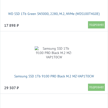
WD SSD 1Tb Green SN3000, 2280, M.2, NVMe (WDS100T4G0E)
17 898 ₽
Samsung SSD 1Tb 9100 PRO Black M.2 MZ-VAP1T0CW
29 507 ₽