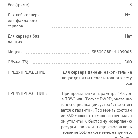
Вес (грамм)
8
Для веб-сервера
Нет
или файлового
сервера
Для сервера баз
Нет
данных
Модель
SP500GBP44UD9005
Объем (Гб)
500
ПРЕДУПРЕЖДЕНИЕ
Для сервера данный накопитель не
подходит изза недостаточного ресу
рса
ПРЕДУПРЕЖДЕНИЕ2
При превышении параметра "Ресурс
в TBW" или "Ресурс DWPD", указанно
го в спецификации, устройство сним
ается с гарантии. Проверить состоян
ие SSD можно с помощью специальн
ой утилиты. К быстрому исчерпанию
ресурса приводит нецелевое исполь
зование SSD накопителя, например,
майнинг.