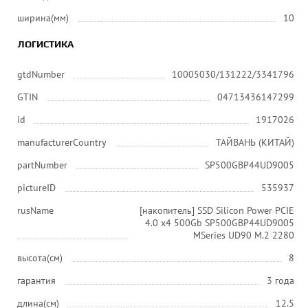
ширина(мм)
10
ЛОГИСТИКА
gtdNumber
10005030/131222/3341796
GTIN
04713436147299
id
1917026
manufacturerCountry
ТАЙВАНЬ (КИТАЙ)
partNumber
SP500GBP44UD9005
pictureID
535937
rusName
[накопитель] SSD Silicon Power PCIE
4.0 x4 500Gb SP500GBP44UD9005
MSeries UD90 M.2 2280
высота(см)
8
гарантия
3 года
длина(см)
12.5