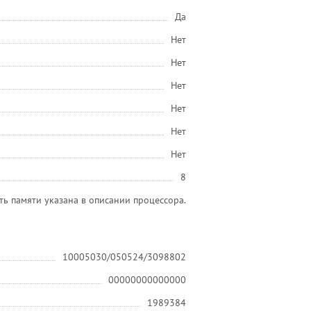
Да
Нет
Нет
Нет
Нет
Нет
Нет
8
ь памяти указана в описании процессора.
10005030/050524/3098802
00000000000000
1989384