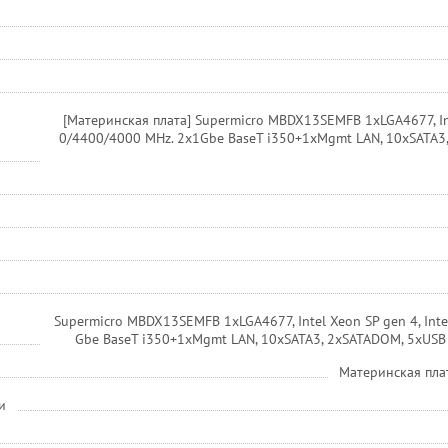
[Материнская плата] Supermicro MBDX13SEMFB 1xLGA4677, Int
0/4400/4000 MHz. 2x1Gbe BaseT i350+1xMgmt LAN, 10xSATA3,
Supermicro MBDX13SEMFB 1xLGA4677, Intel Xeon SP gen 4, Int
Gbe BaseT i350+1xMgmt LAN, 10xSATA3, 2xSATADOM, 5xUSB 
Материнская пла
и