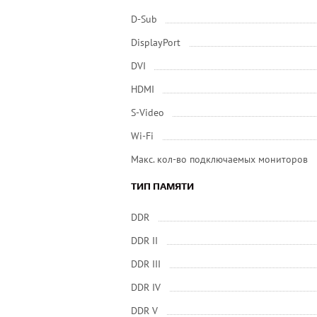
D-Sub
DisplayPort
DVI
HDMI
S-Video
Wi-Fi
Макс. кол-во подключаемых мониторов
ТИП ПАМЯТИ
DDR
DDR II
DDR III
DDR IV
DDR V