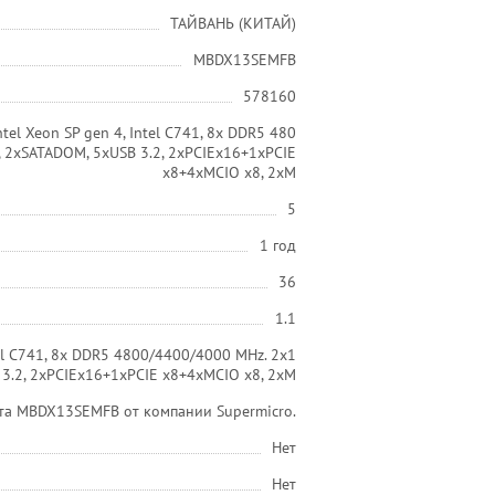
ТАЙВАНЬ (КИТАЙ)
MBDX13SEMFB
578160
el Xeon SP gen 4, Intel C741, 8x DDR5 480
 2xSATADOM, 5xUSB 3.2, 2xPCIEx16+1xPCIE
x8+4xMCIO x8, 2xM
5
1 год
36
1.1
el C741, 8x DDR5 4800/4400/4000 MHz. 2x1
3.2, 2xPCIEx16+1xPCIE x8+4xMCIO x8, 2xM
та MBDX13SEMFB от компании Supermicro.
Нет
Нет