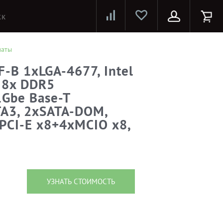
Лазерные принтеры и МФУ
Струйные принтеры и МФУ
Системы предотвращения распространения COVID-19
латы
-B 1xLGA-4677, Intel
, 8x DDR5
Gbe Base-T
A3, 2xSATA-DOM,
PCI-E x8+4xMCIO x8,
УЗНАТЬ СТОИМОСТЬ