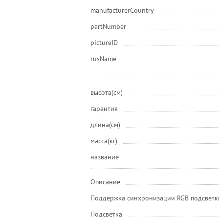
manufacturerCountry
partNumber
pictureID
rusName
высота(см)
гарантия
длина(см)
масса(кг)
название
Описание
Поддержка синхронизации RGB подсветк
Подсветка