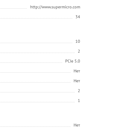
http://www.supermicro.com
34
10
2
PCIe 5.0
Нет
Нет
2
1
Нет