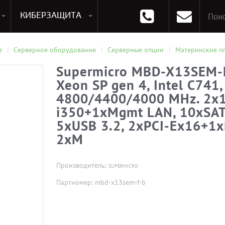
КИБЕРЗАЩИТА
раммирования
Опции к системам хранения
Аксессуары для ноутбуков
Аксессуары для планшетов
Материнские Платы для ПК
Оперативная память для ПК (RAM)
Устройства охлаждения
е
Серверное оборудование
Серверные опции
Материнские п
Supermicro MBD-X13SEM-F
Xeon SP gen 4, Intel C741
4800/4400/4000 MHz. 2x1
i350+1xMgmt LAN, 10xSAT
5xUSB 3.2, 2xPCI-Ex16+1x
2xM
Производитель:
SUPERMICRO
Партномер: mbd-x13sem-f-b