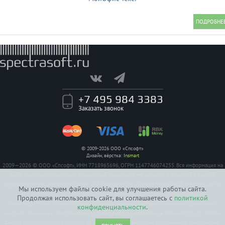
+7 495 984 3383
Заказать звонок
© 2009-2026 ООО «Спсофт»
Дизайн, вёрстка:
Insmart
2009—2026 © ООО «Спсофт», ИНН 7718965696, ОГРН 1147746074255. Вся информация на
сайте носит исключительно справочный характер, и не является публичной офертой,
определяемой положением Статьи 437 Гражданского кодекса Российской Федерации. На
Мы используем файлы cookie для улучшения работы сайта.
все заявленные на сайте авторизации имеются сертификаты полученные от
Продолжая использовать сайт, вы соглашаетесь с
политикой
производителей. Услуги по ремонту предоставляются авторизованными сервисными
конфиденциальности
.
центрами. Функции и комплектация устройств могут различаться в зависимости от модели.
Фирма-производитель оставляет за собой право на внесение изменений в конструкцию,