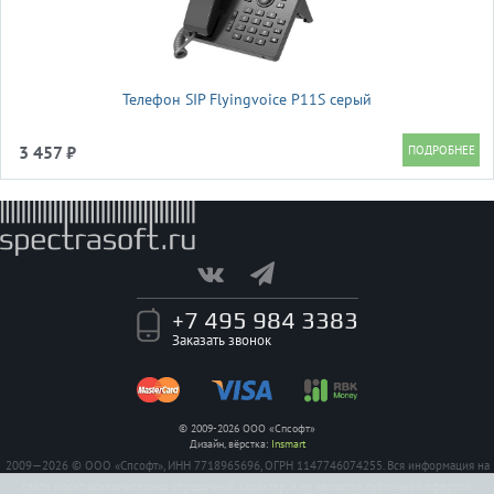
Телефон SIP Flyingvoice P11S серый
3 457 ₽
+7 495 984 3383
Заказать звонок
© 2009-2026 ООО «Спсофт»
Дизайн, вёрстка:
Insmart
2009—2026 © ООО «Спсофт», ИНН 7718965696, ОГРН 1147746074255. Вся информация на
сайте носит исключительно справочный характер, и не является публичной офертой,