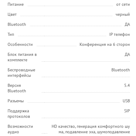
Питание
от сети
Цвет
черный
Bluetooth
ДА
Тип
IP телефон
Особенности
Конференция на 6 сторон
Блок питания в
ДА
комплекте
Беспроводные
Bluetooth
интерфейсы
Версия
5.4
Bluetooth
Разъемы
USB
Поддержка
SIP
протоколов
Возможности
HD качество, генерация комфортного шу
аудио
ма, подавление эха, шумоподавление