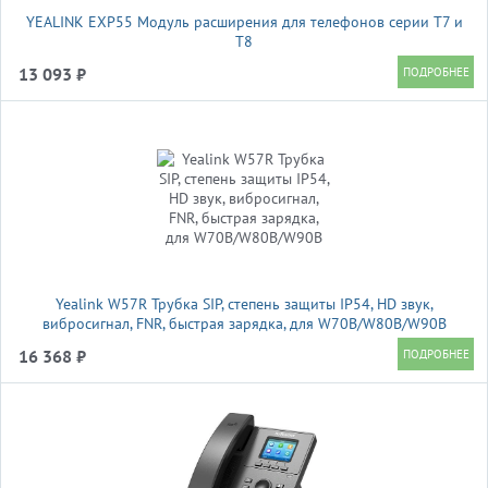
YEALINK EXP55 Модуль расширения для телефонов серии Т7 и
T8
13 093 ₽
Yealink W57R Трубка SIP, степень защиты IP54, HD звук,
вибросигнал, FNR, быстрая зарядка, для W70B/W80B/W90B
16 368 ₽