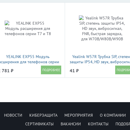
YEALINK EXP55 Модуль
Yealink W57R Трубка SIP, степе
асширения для телефонов серии
защиты IP54, HD звук, вибросигн
Т7 и T8
FNR, быстрая зарядка, для
 781 ₽
41 ₽
W70B/W80B/W90B
НОВОСТИ
КИБЕРЗАЩИТА
МЕРОПРИЯТИЯ
О КОМПАНИИ
СЕРТИФИКАТЫ
ВАКАНСИИ
КОНТАКТЫ
ПОДОБ