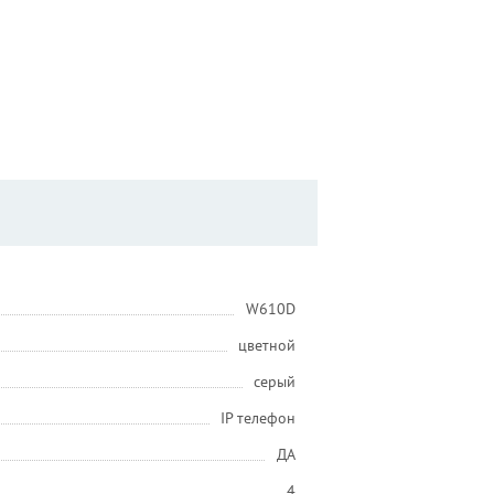
W610D
цветной
серый
IP телефон
ДА
4