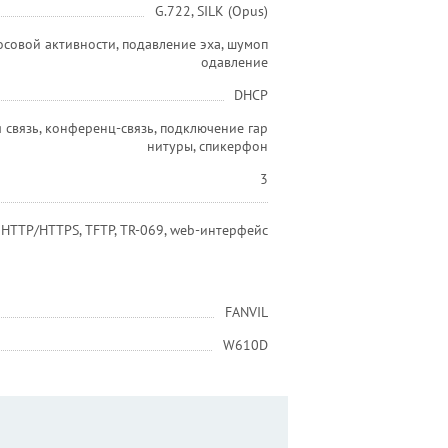
G.722, SILK (Opus)
совой активности, подавление эха, шумоп
одавление
DHCP
 связь, конференц-связь, подключение гар
нитуры, спикерфон
3
, HTTP/HTTPS, TFTP, TR-069, web-интерфейс
FANVIL
W610D