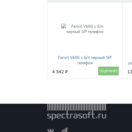
Fanvil V60G c б/п черный SIP
телефон
р
4 342 ₽
12