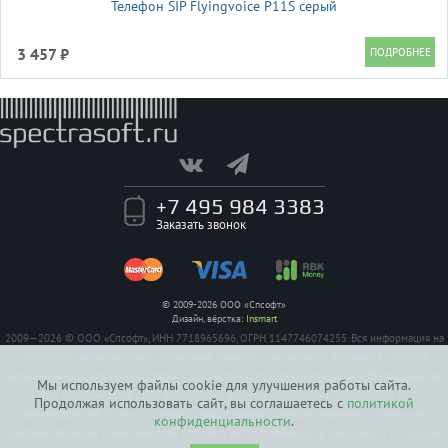
Телефон SIP Flyingvoice P11S серый
3 457 ₽
+7 495 984 3383
Заказать звонок
© 2009-2026 ООО «Спсофт»
Дизайн, вёрстка:
Insmart
2009—2026 © ООО «Спсофт», ИНН 7718965696, ОГРН 1147746074255. Вся информация на
сайте носит исключительно справочный характер, и не является публичной офертой,
определяемой положением Статьи 437 Гражданского кодекса Российской Федерации. На
Мы используем файлы cookie для улучшения работы сайта.
все заявленные на сайте авторизации имеются сертификаты полученные от
Продолжая использовать сайт, вы соглашаетесь с
политикой
производителей. Услуги по ремонту предоставляются авторизованными сервисными
конфиденциальности
.
центрами. Функции и комплектация устройств могут различаться в зависимости от модели.