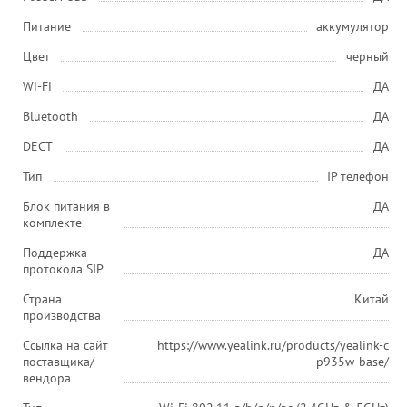
Питание
аккумулятор
Цвет
черный
Wi-Fi
ДА
Bluetooth
ДА
DECT
ДА
Тип
IP телефон
Блок питания в
ДА
комплекте
Поддержка
ДА
протокола SIP
Страна
Китай
производства
Ссылка на сайт
https://www.yealink.ru/products/yealink-c
поставщика/
p935w-base/
вендора