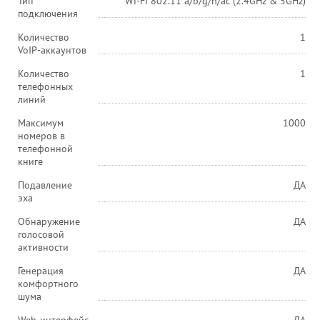
Тип
Wi-Fi 802.11 a/b/g/n/ac (2.4GHz & 5GHz)
подключения
Количество
1
VoIP-аккаунтов
Количество
1
телефонных
линий
Максимум
1000
номеров в
телефонной
книге
Подавление
ДА
эха
Обнаружение
ДА
голосовой
активности
Генерация
ДА
комфортного
шума