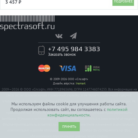
3 457 ₽
+7 495 984 3383
Заказать звонок
© 2009-2026 ООО «Спсофт»
Дизайн, вёрстка:
Insmart
2009—2026 © ООО «Спсофт», ИНН 7718965696, ОГРН 1147746074255. Вся информация на
сайте носит исключительно справочный характер, и не является публичной офертой,
определяемой положением Статьи 437 Гражданского кодекса Российской Федерации. На
Мы используем файлы cookie для улучшения работы сайта.
все заявленные на сайте авторизации имеются сертификаты полученные от
Продолжая использовать сайт, вы соглашаетесь с
политикой
производителей. Услуги по ремонту предоставляются авторизованными сервисными
конфиденциальности
.
центрами. Функции и комплектация устройств могут различаться в зависимости от модели.
Фирма-производитель оставляет за собой право на внесение изменений в конструкцию,
ПРИНЯТЬ
комплектацию и дизайн оборудования. Пользуясь сайтом Вы соглашаетесь на сбор
обезличенных персональных данных через cookies.