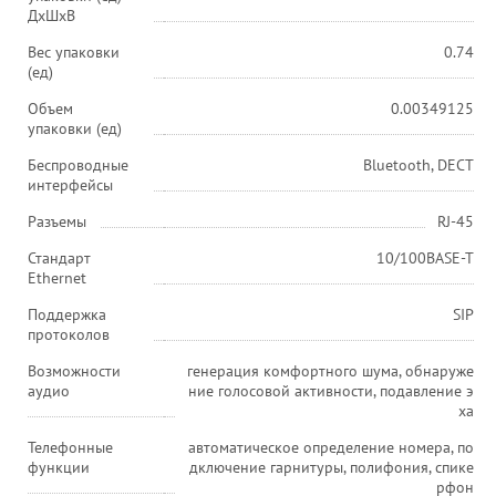
ДхШхВ
Вес упаковки
0.74
(ед)
Объем
0.00349125
упаковки (ед)
Беспроводные
Bluetooth, DECT
интерфейсы
Разъемы
RJ-45
Стандарт
10/100BASE-T
Ethernet
Поддержка
SIP
протоколов
Возможности
генерация комфортного шума, обнаруже
аудио
ние голосовой активности, подавление э
ха
Телефонные
автоматическое определение номера, по
функции
дключение гарнитуры, полифония, спике
рфон