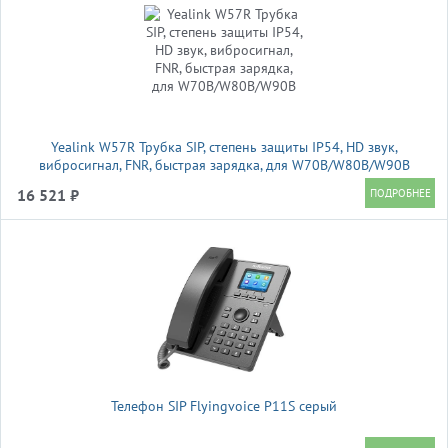
Yealink W57R Трубка SIP, степень защиты IP54, HD звук,
вибросигнал, FNR, быстрая зарядка, для W70B/W80B/W90B
16 521 ₽
Телефон SIP Flyingvoice P11S серый