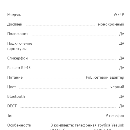
Модель
W74P
Дисплей
монохромный
Полифония
ДА
Подключение
ДА
гарнитуры
Спикерфон
ДА
Разъем RJ-45
ДА
Питание
PoE, сетевой адаптер
Цвет
черный
Bluetooth
ДА
DECT
ДА
Тип
IP телефон
Особенности
В комплекте: телефонная трубка Yealink