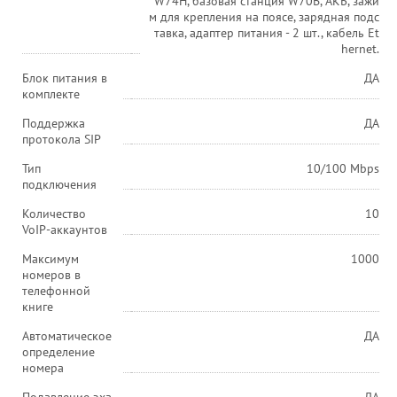
W74H, базовая станция W70B, АКБ, зажи
м для крепления на поясе, зарядная подс
тавка, адаптер питания - 2 шт., кабель Et
hernet.
Блок питания в
ДА
комплекте
Поддержка
ДА
протокола SIP
Тип
10/100 Mbps
подключения
Количество
10
VoIP-аккаунтов
Максимум
1000
номеров в
телефонной
книге
Автоматическое
ДА
определение
номера