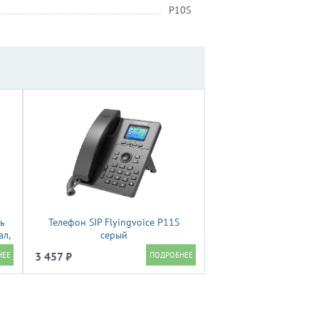
P10S
нь
Телефон SIP Flyingvoice P11S
ал,
серый
3 457 ₽