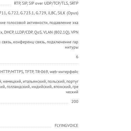
RTP, SIP, SIP over UDP/TCP/TLS, SRTP
711, G.722, G.723.1, G.729, iLBC, SILK (Opus)
ие голосовой активности, подавление эха
x, DHCP, LLDP/CDP, QoS, VLAN (802.1Q), VPN
 связь, конференц-связь, подключение гар
нитуры
6
, HTTP/HTTPS, TFTP, TR-069, web-интерфейс
 немецкий, итальянский, польский, португ
кий, голландский, индийский, японский, гре
ческий
200
FLYINGVOICE