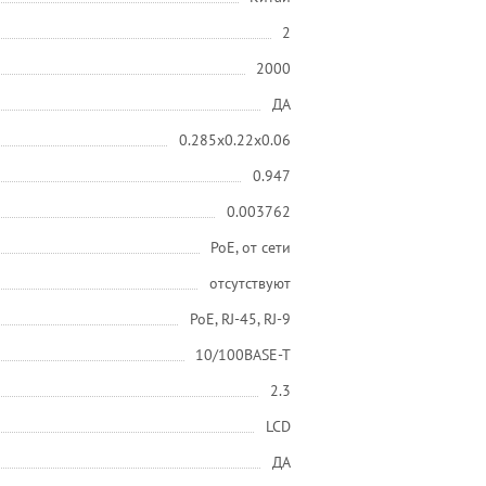
2
2000
ДА
0.285x0.22x0.06
0.947
0.003762
PoE, от сети
отсутствуют
PoE, RJ-45, RJ-9
10/100BASE-T
2.3
LCD
ДА