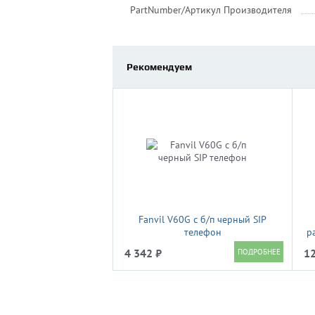
PartNumber/Артикул Производителя
Рекомендуем
Fanvil V60G c б/п черный SIP
телефон
р
4 342 ₽
12