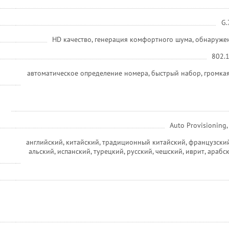
G.
HD качество, генерация комфортного шума, обнаружен
802.1
автоматическое определение номера, быстрый набор, громкая
Auto Provisioning
английский, китайский, традиционный китайский, французский,
альский, испанский, турецкий, русский, чешский, иврит, арабс