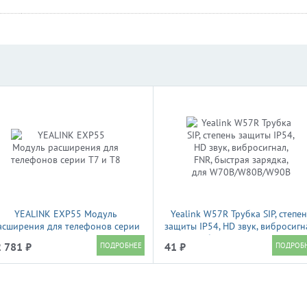
YEALINK EXP55 Модуль
Yealink W57R Трубка SIP, степе
асширения для телефонов серии
защиты IP54, HD звук, вибросигн
Т7 и T8
FNR, быстрая зарядка, для
 781 ₽
41 ₽
W70B/W80B/W90B