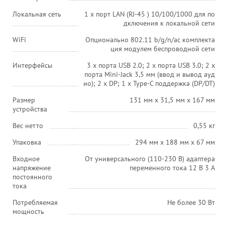
Локальная сеть
1 x порт LAN (RJ-45 ) 10/100/1000 для по
дключения к локальной сети
WiFi
Опционально 802.11 b/g/n/ac комплекта
ция модулем беспроводной сети
Интерфейсы
3 x порта USB 2.0; 2 x порта USB 3.0; 2 х
порта Mini-Jack 3,5 мм (ввод и вывод ауд
ио); 2 x DP; 1 x Type-C поддержка (DP/DT)
Размер
131 мм х 31,5 мм х 167 мм
устройства
Вес нетто
0,55 кг
Упаковка
294 мм x 188 мм x 67 мм
Входное
От универсального (110-230 В) адаптера
напряжение
переменного тока 12 В 3 A
постоянного
тока
Потребляемая
Не более 30 Вт
мощность