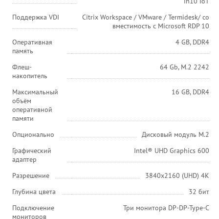
in10 IoT
Поддержка VDI
Citrix Workspace / VMware / Termidesk/ со
вместимость с Microsoft RDP 10
Оперативная
4 GB, DDR4
память
Флеш-
64 Gb, M.2 2242
накопитель
Максимальный
16 GB, DDR4
объём
оперативной
памяти
Опционально
Дисковый модуль M.2
Графический
Intel® UHD Graphics 600
адаптер
Разрешение
3840х2160 (UHD) 4K
Глубина цвета
32 бит
Подключение
Три монитора DP-DP-Type-C
мониторов