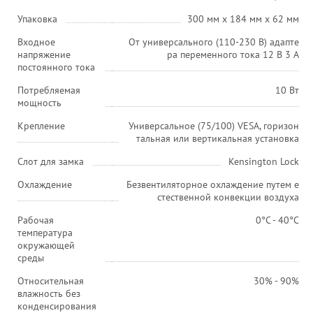
Упаковка
300 мм x 184 мм x 62 мм
Входное
От универсального (110-230 В) адапте
напряжение
ра переменного тока 12 В 3 A
постоянного тока
Потребляемая
10 Вт
мощность
Крепление
Универсальное (75/100) VESA, горизон
тальная или вертикальная установка
Слот для замка
Kensington Lock
Охлаждение
Безвентиляторное охлаждение путем е
стественной конвекции воздуха
Рабочая
0°C - 40°C
температура
окружающей
среды
Относительная
30% - 90%
влажность без
конденсирования