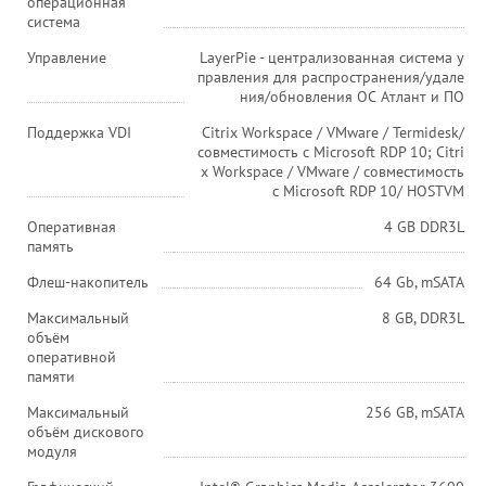
операционная
система
Управление
LayerPie - централизованная система у
правления для распространения/удале
ния/обновления ОС Атлант и ПО
Поддержка VDI
Citrix Workspace / VMware / Termidesk/
совместимость с Microsoft RDP 10; Citri
x Workspace / VMware / совместимость
с Microsoft RDP 10/ HOSTVM
Оперативная
4 GB DDR3L
память
Флеш-накопитель
64 Gb, mSATA
Максимальный
8 GB, DDR3L
объём
оперативной
памяти
Максимальный
256 GB, mSATA
объём дискового
модуля