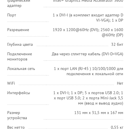
Графический
Intel® Graphics Media Accelerator 3600
адаптер
Порт
1 х DVI-I (в комплект входит адаптер D
VI-VGA); 1 х DP
Разрешение
1920 x 1200@60Hz (DVI); 2560 x 1600
@60Hz (DP)
Глубина цвета
32 бит
Подключение
Два через сплиттер кабель (DVI-D+VGA)
мониторов
Локальная сеть
1 x порт LAN (RJ-45 ) 10/100/1000 для
подключения к локальной сети
WiFi
Нет
Интерфейсы
1 x DVI-I; 1 x DP; 5 x портов USB 2.0; 1
x порт USB 3.0; 2 х порта Mini-Jack 3,5
мм (ввод и вывод аудио)
Размер
131 мм х 31,5 мм х 167 мм
устройства
Вес нетто
0,55 кг