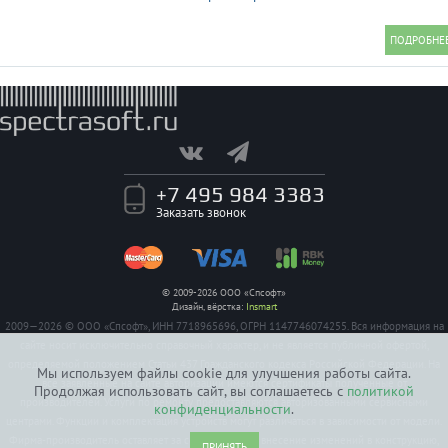
+7 495 984 3383
Заказать звонок
© 2009-2026 ООО «Спсофт»
Дизайн, вёрстка:
Insmart
2009—2026 © ООО «Спсофт», ИНН 7718965696, ОГРН 1147746074255. Вся информация на
сайте носит исключительно справочный характер, и не является публичной офертой,
определяемой положением Статьи 437 Гражданского кодекса Российской Федерации. На
Мы используем файлы cookie для улучшения работы сайта.
все заявленные на сайте авторизации имеются сертификаты полученные от
Продолжая использовать сайт, вы соглашаетесь с
политикой
производителей. Услуги по ремонту предоставляются авторизованными сервисными
конфиденциальности
.
центрами. Функции и комплектация устройств могут различаться в зависимости от модели.
Фирма-производитель оставляет за собой право на внесение изменений в конструкцию,
ПРИНЯТЬ