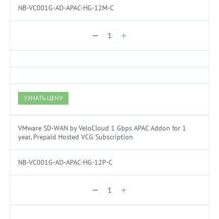
NB-VC001G-AD-APAC-HG-12M-C
УЗНАТЬ ЦЕНУ
VMware SD-WAN by VeloCloud 1 Gbps APAC Addon for 1
year, Prepaid Hosted VCG Subscription
NB-VC001G-AD-APAC-HG-12P-C