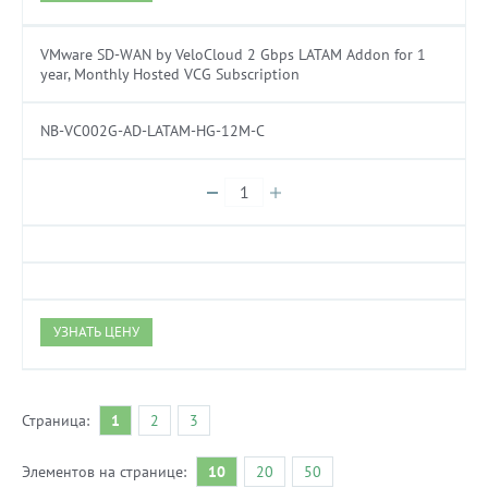
VMware SD-WAN by VeloCloud 2 Gbps LATAM Addon for 1
year, Monthly Hosted VCG Subscription
NB-VC002G-AD-LATAM-HG-12M-C
УЗНАТЬ ЦЕНУ
Страница:
1
2
3
Элементов на странице:
10
20
50