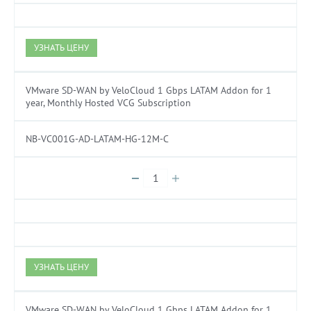
УЗНАТЬ ЦЕНУ
VMware SD-WAN by VeloCloud 1 Gbps LATAM Addon for 1
year, Monthly Hosted VCG Subscription
NB-VC001G-AD-LATAM-HG-12M-C
УЗНАТЬ ЦЕНУ
VMware SD-WAN by VeloCloud 1 Gbps LATAM Addon for 1