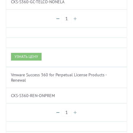
CXS-S360-GC-TELCO-NONELA
УЗНАТЬ ЦЕНУ
Vmware Success 360 for Perpetual License Products -
Renewal
CXS-S360-REN-ONPREM