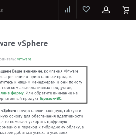
Лазерные принтеры и МФУ
Струйные принтеры и МФУ
Системы предотвращения распространения COVID-19
are vSphere
одитель:
vmware
ащаем Ваше внимание
, компания VMware
яла решение о приостановке продаж.
титесь к нашим менеджерам и они помогу
с поиском альтернативных продуктов,
олнив форму
. Или обратите внимание на
ернативный продукт
Горизон-ВС
.
 vSphere
предоставляет мощную, гибкую и
сную основу для обеспечения адаптивности
а, что помогает ускорить цифровую
ормацию и переход к гибридному облаку, а
ыстрее добиться успеха в условиях