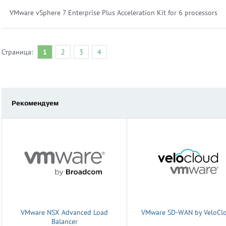
VMware vSphere 7 Enterprise Plus Acceleration Kit for 6 processors
Страница:
1
2
3
4
Рекомендуем
VMware NSX Advanced Load
VMware SD-WAN by VeloCl
Balancer