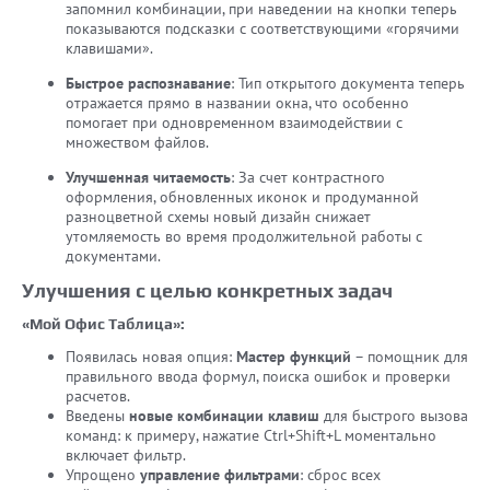
запомнил комбинации, при наведении на кнопки теперь
показываются подсказки с соответствующими «горячими
клавишами».
Быстрое распознавание
: Тип открытого документа теперь
отражается прямо в названии окна, что особенно
помогает при одновременном взаимодействии с
множеством файлов.
Улучшенная читаемость
: За счет контрастного
оформления, обновленных иконок и продуманной
разноцветной схемы новый дизайн снижает
утомляемость во время продолжительной работы с
документами.
Улучшения с целью конкретных задач
«Мой Офис Таблица»:
Появилась новая опция:
Мастер функций
– помощник для
правильного ввода формул, поиска ошибок и проверки
расчетов.
Введены
новые комбинации клавиш
для быстрого вызова
команд: к примеру, нажатие Ctrl+Shift+L моментально
включает фильтр.
Упрощено
управление фильтрами
: сброс всех