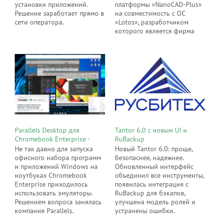
установки приложений.
платформы «NanoCAD-Plus»
Решение заработает прямо в
на совместимость с ОС
сети оператора.
«Lotos», разработчиком
которого является фирма
«Энстрим».
Parallels Desktop для
Tantor 6.0 с новым UI и
Chromebook Enterprise -
RuBackup
полноценная интеграция
Не так давно для запуска
Новый Tantor 6.0: проще,
Windows в рабочую среду
офисного набора программ
безопаснее, надежнее.
Google
и приложений Windows на
Обновленный интерфейс
ноутбуках Chromebook
объединил все инструменты,
Enterprise приходилось
появилась интеграция с
использовать эмуляторы.
RuBackup для бэкапов,
Решением вопроса занялась
улучшена модель ролей и
компания Parallels.
устранены ошибки.
Управляйте корпоративными