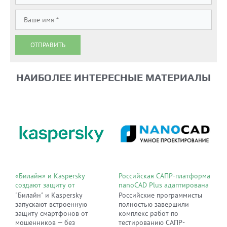
ОТПРАВИТЬ
НАИБОЛЕЕ ИНТЕРЕСНЫЕ МАТЕРИАЛЫ
«Билайн» и Kaspersky
Российская САПР-платформа
создают защиту от
nanoCAD Plus адаптирована
мошенничества прямо в сети
к работе отечественной ОС
"Билайн" и Kaspersky
Российские программисты
оператора
«Лотос», базирующейся на
запускают встроенную
полностью завершили
ядре Linux
защиту смартфонов от
комплекс работ по
мошенников — без
тестированию САПР-