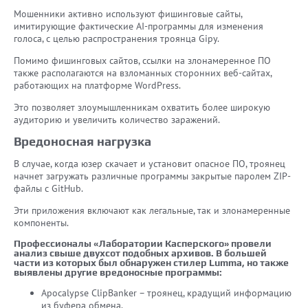
Мошенники активно используют фишинговые сайты,
имитирующие фактические AI-программы для изменения
голоса, с целью распространения троянца Gipy.
Помимо фишинговых сайтов, ссылки на злонамеренное ПО
также располагаются на взломанных сторонних веб-сайтах,
работающих на платформе WordPress.
Это позволяет злоумышленникам охватить более широкую
аудиторию и увеличить количество заражений.
Вредоносная нагрузка
В случае, когда юзер скачает и установит опасное ПО, троянец
начнет загружать различные программы закрытые паролем ZIP-
файлы с GitHub.
Эти приложения включают как легальные, так и злонамеренные
компоненты.
Профессионалы «Лаборатории Касперского» провели
анализ свыше двухсот подобных архивов. В большей
части из которых был обнаружен стилер Lumma, но также
выявлены другие вредоносные программы:
Apocalypse ClipBanker – троянец, крадущий информацию
из буфера обмена.