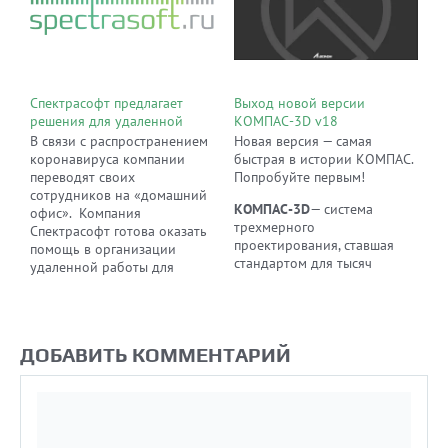
Спектрасофт предлагает
Выход новой версии
решения для удаленной
КОМПАС-3D v18
работы
В связи с распространением
Новая версия — самая
коронавируса компании
быстрая в истории КОМПАС.
переводят своих
Попробуйте первым!
сотрудников на «домашний
КОМПАС-3D
— система
офис». Компания
трехмерного
Спектрасофт готова оказать
проектирования, ставшая
помощь в организации
стандартом для тысяч
удаленной работы для
предприятий благодаря
компании любого масштаба
сочетанию простоты
и помочь организовать
освоения и легкости работы
эффективный и безопасный
с мощными
бизнес-процесс без лишних
ДОБАВИТЬ КОММЕНТАРИЙ
функциональными
финансовых издержек
возможностями
твердотельного и
поверхностного модели.