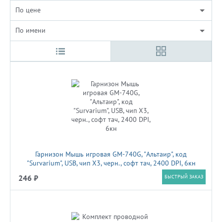
По цене
По имени
Гарнизон Мышь игровая GM-740G, "Альтаир", код
"Survarium", USB, чип Х3, черн., софт тач, 2400 DPI, 6кн
246 ₽
БЫСТРЫЙ ЗАКАЗ