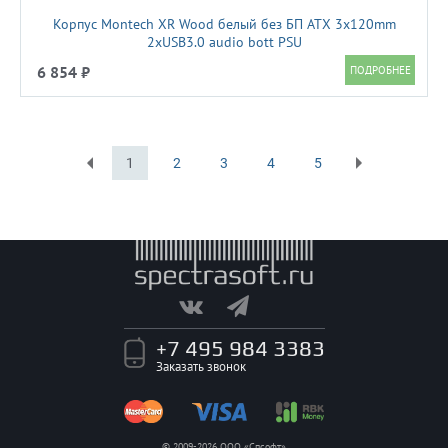
Корпус Montech XR Wood белый без БП ATX 3x120mm
2xUSB3.0 audio bott PSU
6 854 ₽
1
2
3
4
5
Первая
Последняя
+7 495 984 3383
Заказать звонок
© 2009-2026 ООО «Спсофт»