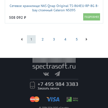
Сетевое хранилище NAS Qnap Original TS-864EU-RP-8G 8-
bay стоечный Celeron N5095
508 092 ₽
1
2
3
4
5
Первая
Последняя
+7 495 984 3383
Заказать звонок
© 2009-2026 ООО «Спсофт»