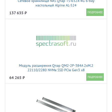
Сетевое хранилище NAS Qnap TS-632X-4G 6-bay
настольный Alpine AL-524
137 635 ₽
Модуль расширения Qnap QM2-2P-384A 2xM.2
22110/2280 NVMe SSD PCIe Gen3 x8
64 265 ₽