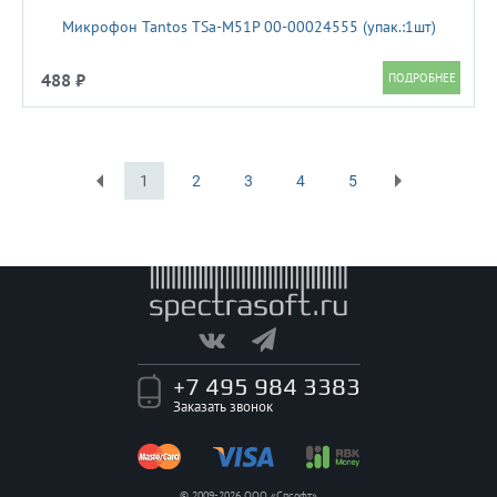
Микрофон Tantos TSa-M51P 00-00024555 (упак.:1шт)
488 ₽
1
2
3
4
5
Первая
Последняя
+7 495 984 3383
Заказать звонок
© 2009-2026 ООО «Спсофт»