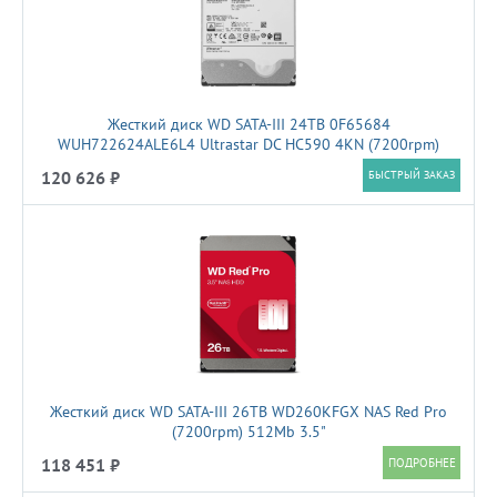
Жесткий диск WD SATA-III 24TB 0F65684
WUH722624ALE6L4 Ultrastar DC HC590 4KN (7200rpm)
512Mb 3.5"
120 626 ₽
БЫСТРЫЙ ЗАКАЗ
Жесткий диск WD SATA-III 26TB WD260KFGX NAS Red Pro
(7200rpm) 512Mb 3.5"
118 451 ₽