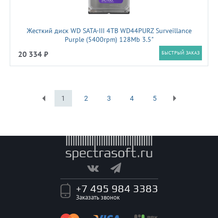
Жесткий диск WD SATA-III 4TB WD44PURZ Surveillance
Purple (5400rpm) 128Mb 3.5"
20 334 ₽
БЫСТРЫЙ ЗАКАЗ
1
2
3
4
5
Первая
Последняя
+7 495 984 3383
Заказать звонок