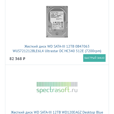
Жесткий диск WD SATA-III 12TB 0B47063
WUS721212BLE6L4 Ultrastar DC HC340 512E (7200rpm)
512Mb 3.5"
82 368 ₽
БЫСТРЫЙ ЗАКАЗ
Жесткий диск WD SATA-III 12TB WD120EAGZ Desktop Blue