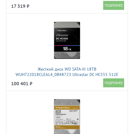
17 319 ₽
Жесткий диск WD SATA-III 18TB
WUH722018CLE6L4_0B48723 Ultrastar DC HC555 512E
(7200rpm) 512Mb 3.5"
100 401 ₽