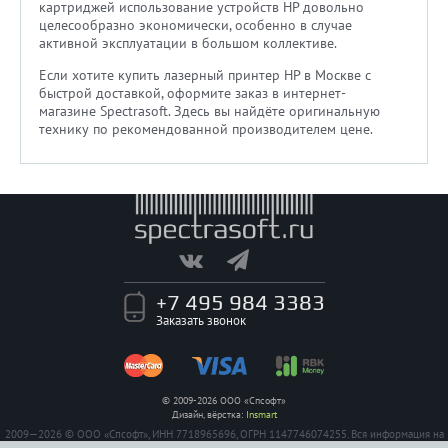
картриджей использование устройств HP довольно
целесообразно экономически, особенно в случае
активной эксплуатации в большом коллективе.
Если хотите купить лазерный принтер HP в Москве с
быстрой доставкой, оформите заказ в интернет-
магазине Spectrasoft. Здесь вы найдёте оригинальную
технику по рекомендованной производителем цене.
+7 495 984 3383
Заказать звонок
© 2009-2026 ООО «Спсофт»
Дизайн, вёрстка:
Insmart
2009—2026 © ООО «Спсофт», ИНН 7718965696, ОГРН 1147746074255. Вся информация на