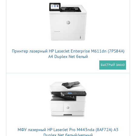
Принтер лазерный HP LaserJet Enterprise M611dn (7PS84A)
A4 Duplex Net белый
БЫСТРЫЙ ЗАКАЗ
МФУ лазерный HP LaserJet Pro M443nda (8AF72A) A3
Duplex Net белый/черный