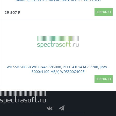
Samsung SSD 1Tb 9100 PRO Black M.2 MZ-VAP1T0CW
29 507 ₽
WD SSD 500GB WD Green SN3000, PCI-E 4.0 x4 M.2 2280, [R/W -
5000/4100 MB/s] WDS500G4G0E