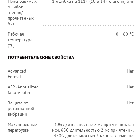
Неисправимых
1 ошибка на 1E14 (10 в 14й степени) бит
ошибок
чтения/
прочитанных
бит
Рабочая
0 ~ 60 °C
температура
(°C)
ПОТРЕБИТЕЛЬСКИЕ СВОЙСТВА
Advanced
Нет
Format
AFR (Annualized
Нет
failure rate)
Защита от
Нет
ротационной
вибрации
Максимальные
30G длительностью 2 мс при чтении/зап
перегрузки
иси, 65G длительностью 2 мс при чтении,
350G длительностью 2 мс в выключенно