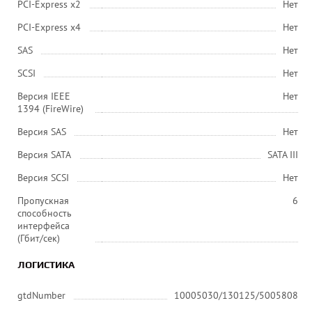
PCI-Express x2
Нет
PCI-Express x4
Нет
SAS
Нет
SCSI
Нет
Версия IEEE
Нет
1394 (FireWire)
Версия SAS
Нет
Версия SATA
SATA III
Версия SCSI
Нет
Пропускная
6
способность
интерфейса
(Гбит/сек)
ЛОГИСТИКА
gtdNumber
10005030/130125/5005808