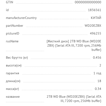
GTIN
00000000000000
id
1836561
manufacturerCountry
КИТАЙ
partNumber
WD20EZBX
pictureID
496255
rusName
[Жесткий диск] 2TB WD Blue (WD20E
ZBX) {Serial ATA III, 7200 rpm, 256Mb
buffer}
Вес брутто (кг)
0.456
высота(см)
2
гарантия
1 год
длина(см)
18
масса(кг)
0.34
название
2TB WD Blue (WD20EZBX) {Serial ATA
III, 7200 rpm, 256Mb buffer}