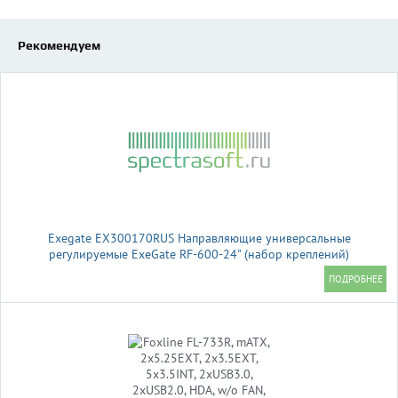
Рекомендуем
Exegate EX300170RUS Направляющие универсальные
регулируемые ExeGate RF-600-24" (набор креплений)
(продольные , высота 43 мм, длина в сложенном/раздвинутом
виде 600/925 мм, нагрузка до 45 кг)