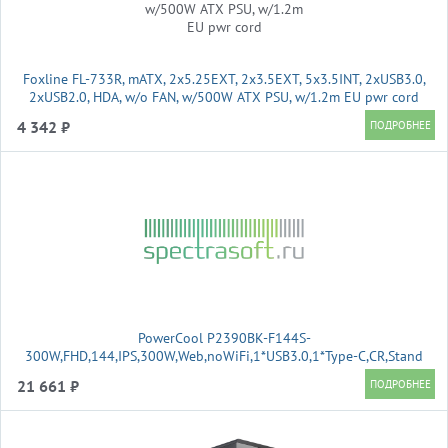
Foxline FL-733R, mATX, 2x5.25EXT, 2x3.5EXT, 5x3.5INT, 2xUSB3.0,
2xUSB2.0, HDA, w/o FAN, w/500W ATX PSU, w/1.2m EU pwr cord
4 342 ₽
PowerCool P2390BK-F144S-
300W,FHD,144,IPS,300W,Web,noWiFi,1*USB3.0,1*Type-C,CR,Stand
21 661 ₽