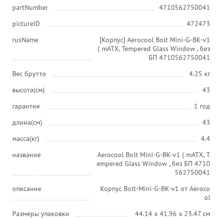
partNumber
4710562750041
pictureID
472473
rusName
[Корпус] Aerocool Bolt Mini-G-BK-v1
( mATX, Tempered Glass Window , без
БП 4710562750041
Вес брутто
4.25 кг
высота(см)
43
гарантия
1 год
длина(см)
43
масса(кг)
4.4
название
Aerocool Bolt Mini-G-BK-v1 ( mATX, T
empered Glass Window , без БП 4710
562750041
описание
Корпус Bolt-Mini-G-BK-v1 от Aeroco
ol
Размеры упаковки
44.14 x 41.96 x 23.47 см