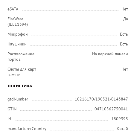
eSATA
Нет
FireWare
Да
(IEEE1394)
Микрофон
Есть
Наушники
Есть
Расположение
На верхней панели
портов
Слоты для карт
Нет
памяти
ЛОГИСТИКА
gtdNumber
10216170/190521/0143847
GTIN
04710562750041
id
1809393
manufacturerCountry
Китай