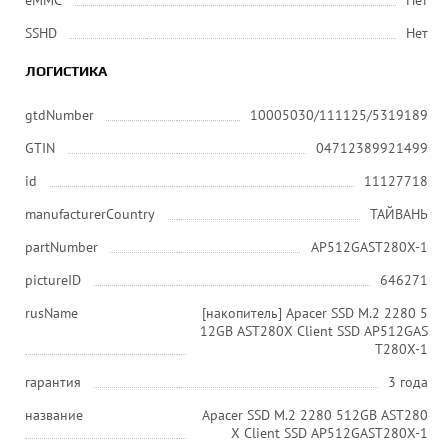
eMMC
Нет
SSHD
Нет
ЛОГИСТИКА
gtdNumber
10005030/111125/5319189
GTIN
04712389921499
id
11127718
manufacturerCountry
ТАЙВАНЬ
partNumber
AP512GAST280X-1
pictureID
646271
rusName
[накопитель] Apacer SSD M.2 2280 5
12GB AST280X Client SSD AP512GAS
T280X-1
гарантия
3 года
название
Apacer SSD M.2 2280 512GB AST280
X Client SSD AP512GAST280X-1