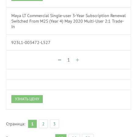
Maya LT Commercial Single-user 3-Year Subscription Renewal
Switched From M2S (Year 4) May 2020 Multi-User 2:1 Trade-
In
923L1-003472-L527
УЗНАТЬ ЦЕНУ
Страница:
1
2
3