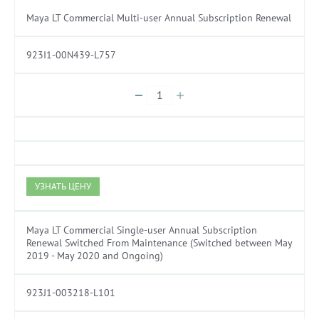
Maya LT Commercial Multi-user Annual Subscription Renewal
923I1-00N439-L757
УЗНАТЬ ЦЕНУ
Maya LT Commercial Single-user Annual Subscription
Renewal Switched From Maintenance (Switched between May
2019 - May 2020 and Ongoing)
923J1-003218-L101