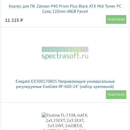
Корпус для ПК Zalman P40 Prism Plus Black ATX Mid Tower PC
Case, 120mm ARGB Fanx4
11 225 ₽
Exegate EX300170RUS Направляющие универсальные
регулируемые ExeGate RF-600-24" (набор креплений)
(продольные , высота 43 мм, длина в сложенном/раздвинутом
виде 600/925 мм, нагрузка до 45 кг)