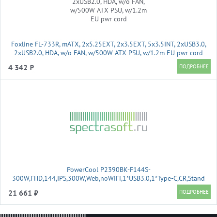
Foxline FL-733R, mATX, 2x5.25EXT, 2x3.5EXT, 5x3.5INT, 2xUSB3.0,
2xUSB2.0, HDA, w/o FAN, w/500W ATX PSU, w/1.2m EU pwr cord
4 342 ₽
PowerCool P2390BK-F144S-
300W,FHD,144,IPS,300W,Web,noWiFi,1*USB3.0,1*Type-C,CR,Stand
21 661 ₽