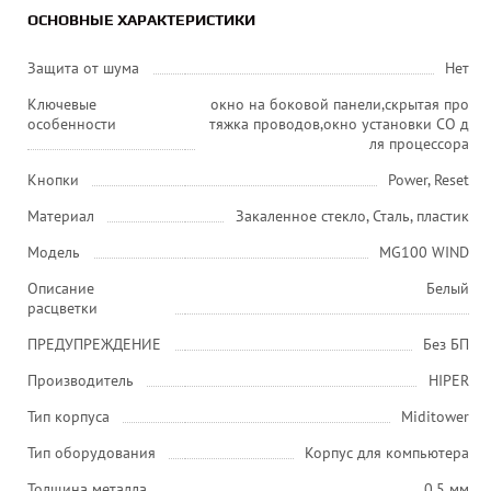
ОСНОВНЫЕ ХАРАКТЕРИСТИКИ
Защита от шума
Нет
Ключевые
окно на боковой панели,скрытая про
особенности
тяжка проводов,окно установки СО д
ля процессора
Кнопки
Power, Reset
Материал
Закаленное стекло, Сталь, пластик
Модель
MG100 WIND
Описание
Белый
расцветки
ПРЕДУПРЕЖДЕНИЕ
Без БП
Производитель
HIPER
Тип корпуса
Miditower
Тип оборудования
Корпус для компьютера
Толщина металла
0.5 мм