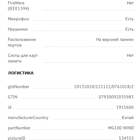
FireWare
Нет
(IEEE1394)
Микрофон
Есть
Наушники
Есть
Расположение
На верхней панели
портов
Слоты для карт
Нет
памяти
ЛОГИСТИКА
gtdNumber
10131010/121121/0761018/2
GTIN
07930092035983
id
1915606
manufacturerCountry
Китай
partNumber
MG100 WIND
pictureID
534353