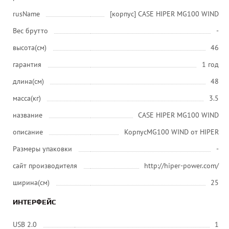
rusName
[корпус] CASE HIPER MG100 WIND
Вес брутто
-
высота(см)
46
гарантия
1 год
длина(см)
48
масса(кг)
3.5
название
CASE HIPER MG100 WIND
описание
КорпусMG100 WIND от HIPER
Размеры упаковки
-
сайт производителя
http://hiper-power.com/
ширина(см)
25
ИНТЕРФЕЙС
USB 2.0
1