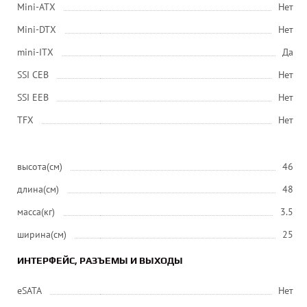
Mini-ATX
Нет
Mini-DTX
Нет
mini-ITX
Да
SSI CEB
Нет
SSI EEB
Нет
ТFХ
Нет
высота(см)
46
длина(см)
48
масса(кг)
3.5
ширина(см)
25
ИНТЕРФЕЙС, РАЗЪЕМЫ И ВЫХОДЫ
eSATA
Нет