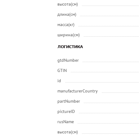
высота(см)
длина(см)
масса(кг)
ширина(см)
ЛОГИСТИКА
gtdNumber
GTIN
id
manufacturerCountry
partNumber
pictureID
rusName
высота(см)