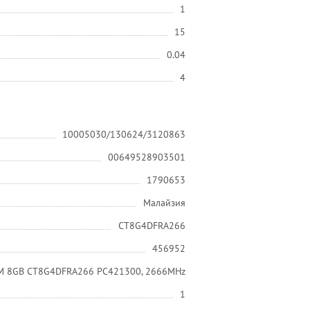
1
15
0.04
4
10005030/130624/3120863
00649528903501
1790653
Малайзия
CT8G4DFRA266
456952
IMM 8GB CT8G4DFRA266 PC421300, 2666MHz
1