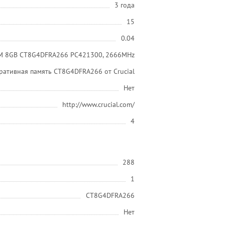
3 года
15
0.04
MM 8GB CT8G4DFRA266 PC421300, 2666MHz
ративная память CT8G4DFRA266 от Crucial
Нет
http://www.crucial.com/
4
288
1
CT8G4DFRA266
Нет