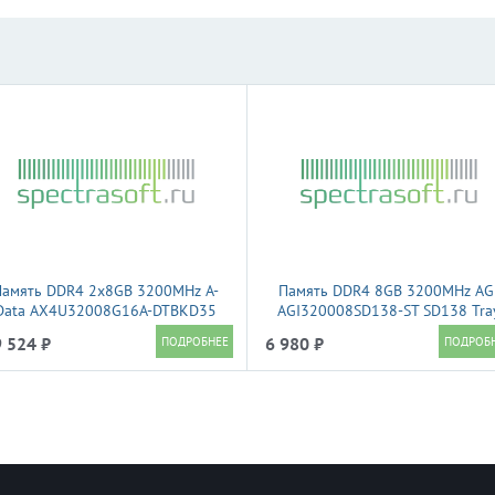
Память DDR4 2x8GB 3200MHz A-
Память DDR4 8GB 3200MHz AG
Data AX4U32008G16A-DTBKD35
AGI320008SD138-ST SD138 Tra
PG Gammix D35 RTL PC4-25600
PC4-25600 CL22 SO-DIMM 260-p
 524 ₽
6 980 ₽
CL16 DIMM 288-pin 1.35В single
1.2В Tray
rank Ret