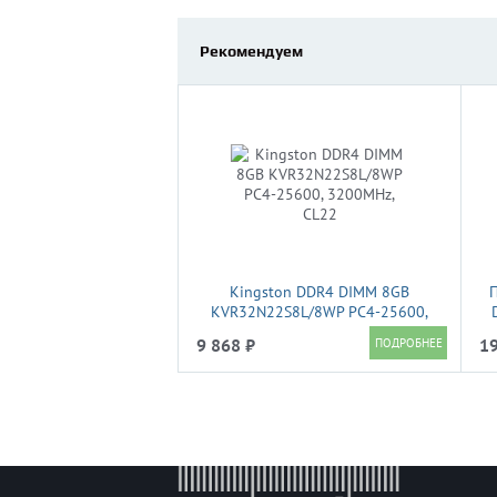
Рекомендуем
Kingston DDR4 DIMM 8GB
KVR32N22S8L/8WP PC4-25600,
3200MHz, CL22
X
9 868 ₽
19