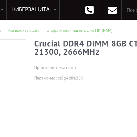
КИБЕРЗАЩИТА
раммирования
Опции к системам хранения
Аксессуары для ноутбуков
Аксессуары для планшетов
Материнские Платы для ПК
Оперативная память для ПК (RAM)
Устройства охлаждения
е
Комплектующие
Оперативная память для ПК (RAM)
Crucial DDR4 DIMM 8GB 
21300, 2666MHz
Производитель:
CRUCIAL
Партномер: ct8g4dfra266