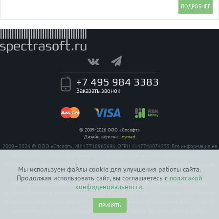
+7 495 984 3383
Заказать звонок
© 2009-2026 ООО «Спсофт»
Дизайн, вёрстка:
Insmart
2009—2026 © ООО «Спсофт», ИНН 7718965696, ОГРН 1147746074255. Вся информация на
сайте носит исключительно справочный характер, и не является публичной офертой,
определяемой положением Статьи 437 Гражданского кодекса Российской Федерации. На
Мы используем файлы cookie для улучшения работы сайта.
все заявленные на сайте авторизации имеются сертификаты полученные от
Продолжая использовать сайт, вы соглашаетесь с
политикой
производителей. Услуги по ремонту предоставляются авторизованными сервисными
конфиденциальности
.
центрами. Функции и комплектация устройств могут различаться в зависимости от модели.
Фирма-производитель оставляет за собой право на внесение изменений в конструкцию,
ПРИНЯТЬ
комплектацию и дизайн оборудования. Пользуясь сайтом Вы соглашаетесь на сбор