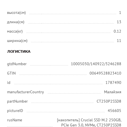
высота(см)
1
длина(см)
13
масса(кг)
0.12
ширина(см)
11
ЛОГИСТИКА
gtdNumber
10005030/140922/3246288
GTIN
00649528823410
id
1787490
manufacturerCountry
Малайзия
partNumber
CT250P2SSD8
pictureID
456605
rusName
[накопитель] Crucial SSD M.2 250GB,
PCIe Gen 3.0, NVMe, CT250P2SSD8