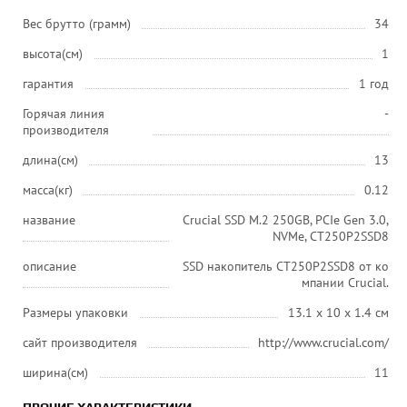
Вес брутто (грамм)
34
высота(см)
1
гарантия
1 год
Горячая линия
-
производителя
длина(см)
13
масса(кг)
0.12
название
Crucial SSD M.2 250GB, PCIe Gen 3.0,
NVMe, CT250P2SSD8
описание
SSD накопитель CT250P2SSD8 от ко
мпании Crucial.
Размеры упаковки
13.1 x 10 x 1.4 см
сайт производителя
http://www.crucial.com/
ширина(см)
11