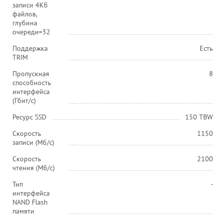
записи 4Кб
файлов,
глубина
очереди=32
Поддержка
Есть
TRIM
Пропускная
8
способность
интерфейса
(Гбит/с)
Ресурс SSD
150 TBW
Скорость
1150
записи (Мб/с)
Скорость
2100
чтения (Мб/с)
Тип
-
интерфейса
NAND Flash
памяти