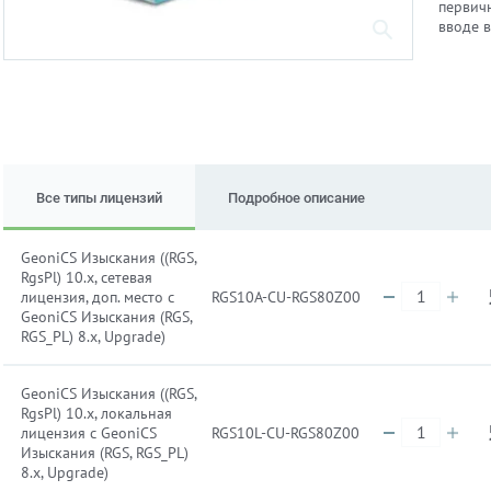
первич
вводе в
Все типы лицензий
Подробное описание
GeoniCS Изыскания ((RGS,
RgsPl) 10.x, сетевая
лицензия, доп. место с
RGS10A-CU-RGS80Z00
GeoniCS Изыскания (RGS,
RGS_PL) 8.x, Upgrade)
GeoniCS Изыскания ((RGS,
RgsPl) 10.x, локальная
лицензия с GeoniCS
RGS10L-CU-RGS80Z00
Изыскания (RGS, RGS_PL)
8.x, Upgrade)