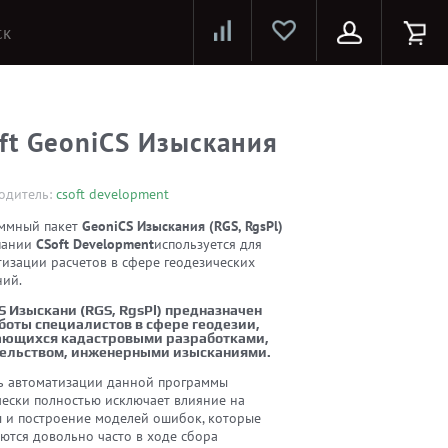
Лазерные принтеры и МФУ
Струйные принтеры и МФУ
Системы предотвращения распространения COVID-19
ft GeoniCS Изыскания
одитель:
csoft development
ммный пакет
GeoniCS Изыскания (RGS, RgsPl)
пании
CSoft Development
используется для
тизации расчетов в сфере геодезических
ний.
S Изыскани (RGS, RgsPl) предназначен
боты специалистов в сфере геодезии,
ающихся кадастровыми разработками,
ельством, инженерными изысканиями.
ь автоматизации данной программы
чески полностью исключает влияние на
ы и построение моделей ошибок, которые
ются довольно часто в ходе сбора