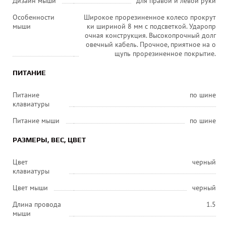
Дизайн мыши
для правой и левой руки
Особенности
Широкое прорезиненное колесо прокрут
мыши
ки шириной 8 мм с подсветкой. Ударопр
очная конструкция. Высокопрочный долг
овечный кабель. Прочное, приятное на о
щупь прорезиненное покрытие.
ПИТАНИЕ
Питание
по шине
клавиатуры
Питание мыши
по шине
РАЗМЕРЫ, ВЕС, ЦВЕТ
Цвет
черный
клавиатуры
Цвет мыши
черный
Длина провода
1.5
мыши