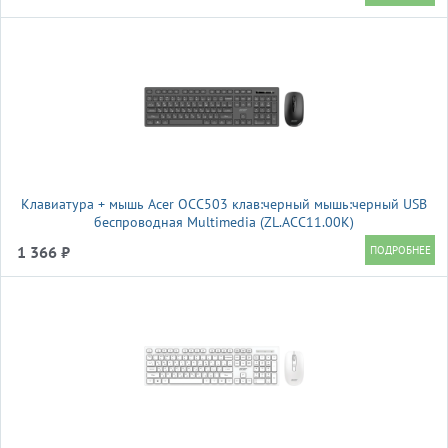
Клавиатура + мышь Acer OCC503 клав:черный мышь:черный USB
беспроводная Multimedia (ZL.ACC11.00K)
1 366 ₽