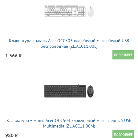
Клавиатура + мышь Acer OCC503 клав:белый мышь:белый USB
беспроводная (ZL.ACC11.00L)
1 366 ₽
Клавиатура + мышь Acer OCC504 клав:черный мышь:черный USB
Multimedia (ZL.ACC11.00M)
980 ₽