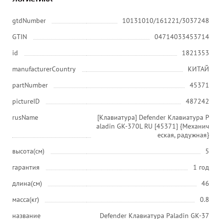
gtdNumber
10131010/161221/3037248
GTIN
04714033453714
id
1821353
manufacturerCountry
КИТАЙ
partNumber
45371
pictureID
487242
rusName
[Клавиатура] Defender Клавиатура P
aladin GK-370L RU [45371] {Механич
еская, радужная}
высота(см)
5
гарантия
1 год
длина(см)
46
масса(кг)
0.8
название
Defender Клавиатура Paladin GK-37