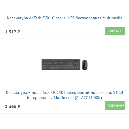
Клавиатура A4Tech FGK10 серый USB беспроводная Multimedia
1 317 ₽
Клавиатура + мышь Acer OCC503 клав:черный мышь:черный USB
беспроводная Multimedia (ZL.ACC11.00K)
1 366 ₽