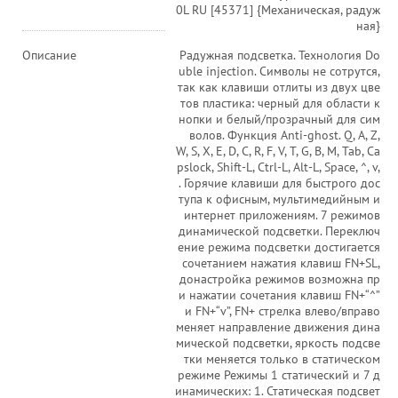
0L RU [45371] {Механическая, радуж
ная}
Описание
Радужная подсветка. Технология Do
uble injection. Символы не сотрутся,
так как клавиши отлиты из двух цве
тов пластика: черный для области к
нопки и белый/прозрачный для сим
волов. Функция Anti-ghost. Q, A, Z,
W, S, X, E, D, C, R, F, V, T, G, B, M, Tab, Ca
pslock, Shift-L, Ctrl-L, Alt-L, Space, ^, v,
. Горячие клавиши для быстрого дос
тупа к офисным, мультимедийным и
интернет приложениям. 7 режимов
динамической подсветки. Переключ
ение режима подсветки достигается
сочетанием нажатия клавиш FN+SL,
донастройка режимов возможна пр
и нажатии сочетания клавиш FN+“^”
и FN+“v”, FN+ стрелка влево/вправо
меняет направление движения дина
мической подсветки, яркость подсве
тки меняется только в статическом
режиме Режимы 1 статический и 7 д
инамических: 1. Статическая подсвет