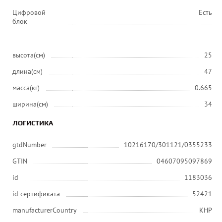
Цифровой
Есть
блок
высота(см)
25
длина(см)
47
масса(кг)
0.665
ширина(см)
34
ЛОГИСТИКА
gtdNumber
10216170/301121/0355233
GTIN
04607095097869
id
1183036
id сертификата
52421
manufacturerCountry
КНР