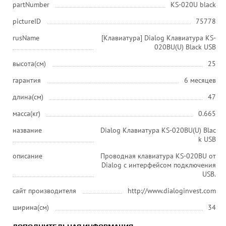
partNumber
KS-020U black
pictureID
75778
rusName
[Клавиатура] Dialog Клавиатура KS-
020BU(U) Black USB
высота(см)
25
гарантия
6 месяцев
длина(см)
47
масса(кг)
0.665
название
Dialog Клавиатура KS-020BU(U) Blac
k USB
описание
Проводная клавиатура KS-020BU от
Dialog с интерфейсом подключения
USB.
сайт производителя
http://www.dialoginvest.com
ширина(см)
34