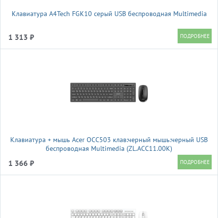
Клавиатура A4Tech FGK10 серый USB беспроводная Multimedia
1 313 ₽
Клавиатура + мышь Acer OCC503 клав:черный мышь:черный USB
беспроводная Multimedia (ZL.ACC11.00K)
1 366 ₽