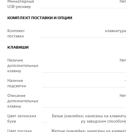
Миниатюрный
Нет
USB-ресивер
КОМПЛЕКТ ПОСТАВКИ И ОПЦИИ
Комплект
клавиатура
поставки
КЛАВИШИ
Наличие
Нет
дополнительных
клавиш
Наличие
-
подсветки
Описание
Нет
дополнительных
клавиш
Цвет латинских
Белые (наклейки; нанесены на клавиату
букв
ру заводским способом)
Цвет русских
Желтые (наклейки; нанесены на клавиат