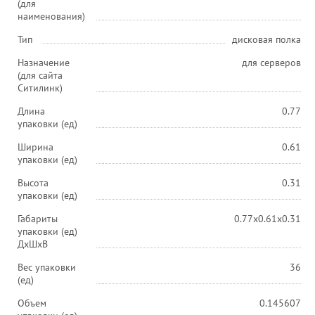
(для
наименования)
Тип
дисковая полка
Назначение
для серверов
(для сайта
Ситилинк)
Длина
0.77
упаковки (ед)
Ширина
0.61
упаковки (ед)
Высота
0.31
упаковки (ед)
Габариты
0.77x0.61x0.31
упаковки (ед)
ДхШхВ
Вес упаковки
36
(ед)
Объем
0.145607