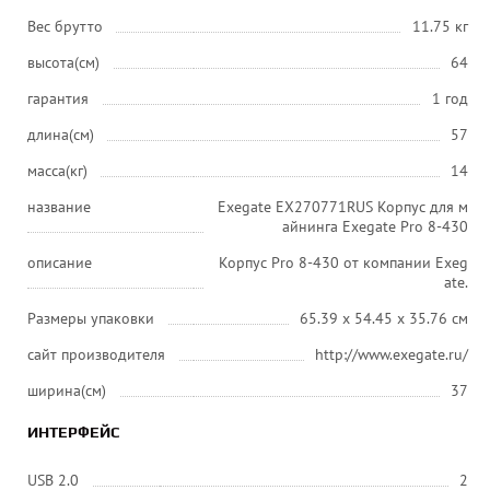
Вес брутто
11.75 кг
высота(см)
64
гарантия
1 год
длина(см)
57
масса(кг)
14
название
Exegate EX270771RUS Корпус для м
айнинга Exegate Pro 8-430
описание
Корпус Pro 8-430 от компании Exeg
ate.
Размеры упаковки
65.39 x 54.45 x 35.76 см
сайт производителя
http://www.exegate.ru/
ширина(см)
37
ИНТЕРФЕЙС
USB 2.0
2