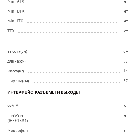
Mini-ATX
Нет
Mini-DTX
Нет
mini-ITX
Нет
ТFХ
Нет
высота(см)
64
длина(см)
57
масса(кг)
14
ширина(см)
37
ИНТЕРФЕЙС, РАЗЪЕМЫ И ВЫХОДЫ
eSATA
Нет
FireWare
Нет
(IEEE1394)
Микрофон
Нет