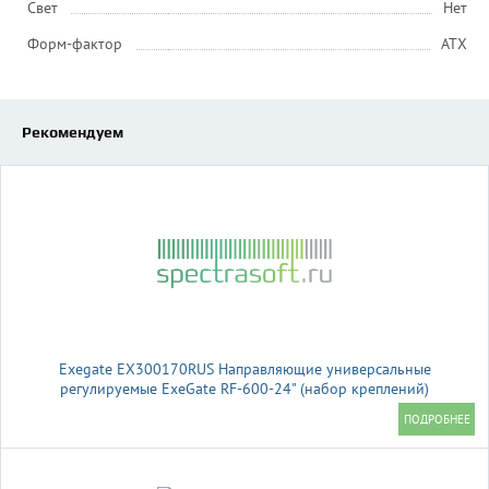
Свет
Нет
Форм-фактор
ATX
Рекомендуем
Exegate EX300170RUS Направляющие универсальные
регулируемые ExeGate RF-600-24" (набор креплений)
(продольные , высота 43 мм, длина в сложенном/раздвинутом
виде 600/925 мм, нагрузка до 45 кг)