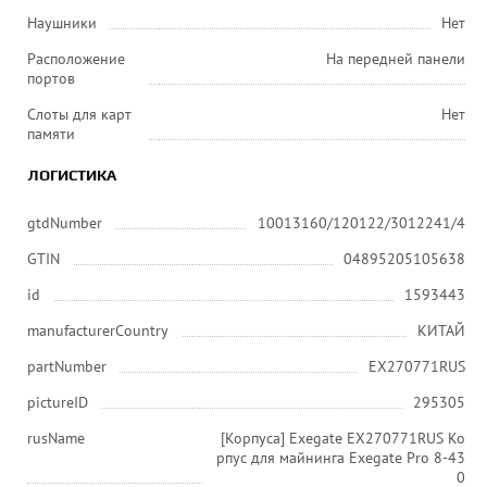
Наушники
Нет
Расположение
На передней панели
портов
Слоты для карт
Нет
памяти
ЛОГИСТИКА
gtdNumber
10013160/120122/3012241/4
GTIN
04895205105638
id
1593443
manufacturerCountry
КИТАЙ
partNumber
EX270771RUS
pictureID
295305
rusName
[Корпуса] Exegate EX270771RUS Ко
рпус для майнинга Exegate Pro 8-43
0