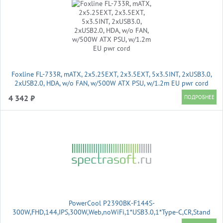
Foxline FL-733R, mATX, 2x5.25EXT, 2x3.5EXT, 5x3.5INT, 2xUSB3.0,
2xUSB2.0, HDA, w/o FAN, w/500W ATX PSU, w/1.2m EU pwr cord
4 342 ₽
PowerCool P2390BK-F144S-
300W,FHD,144,IPS,300W,Web,noWiFi,1*USB3.0,1*Type-C,CR,Stand