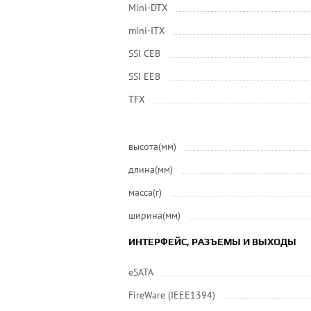
Mini-DTX
mini-ITX
SSI CEB
SSI EEB
ТFХ
высота(мм)
длина(мм)
масса(г)
ширина(мм)
ИНТЕРФЕЙС, РАЗЪЕМЫ И ВЫХОДЫ
eSATA
FireWare (IEEE1394)