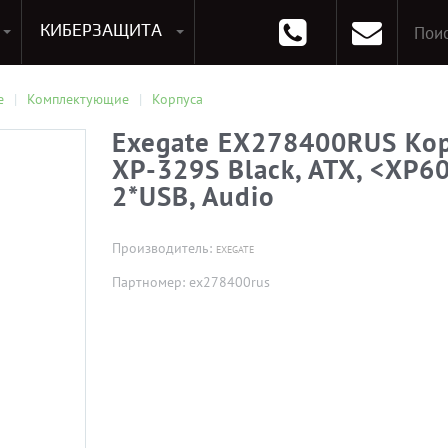
КИБЕРЗАЩИТА
раммирования
Опции к системам хранения
Аксессуары для ноутбуков
Аксессуары для планшетов
Материнские Платы для ПК
Оперативная память для ПК (RAM)
Устройства охлаждения
е
Комплектующие
Корпуса
Exegate EX278400RUS Кор
XP-329S Black, ATX, <XP6
2*USB, Audio
Производитель:
EXEGATE
Партномер: ex278400rus