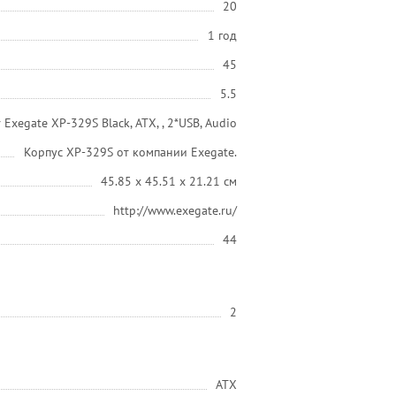
20
1 год
45
5.5
xegate XP-329S Black, ATX, , 2*USB, Audio
Корпус XP-329S от компании Exegate.
45.85 x 45.51 x 21.21 см
http://www.exegate.ru/
44
2
АТХ