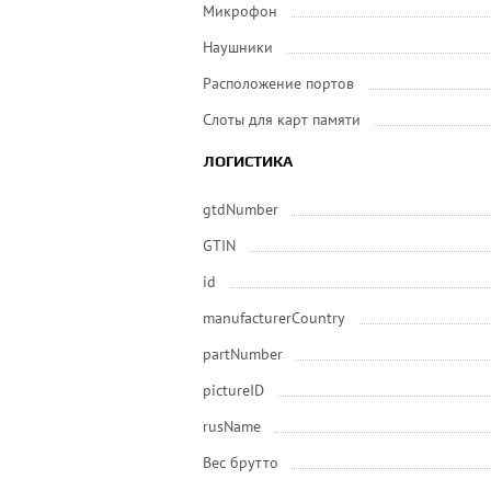
Микрофон
Наушники
Расположение портов
Слоты для карт памяти
ЛОГИСТИКА
gtdNumber
GTIN
id
manufacturerCountry
partNumber
pictureID
rusName
Вес брутто