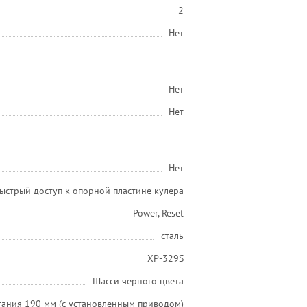
2
Нет
Нет
Нет
Нет
ыстрый доступ к опорной пластине кулера
Power, Reset
сталь
XP-329S
Шасси черного цвета
тания 190 мм (с установленным приводом)