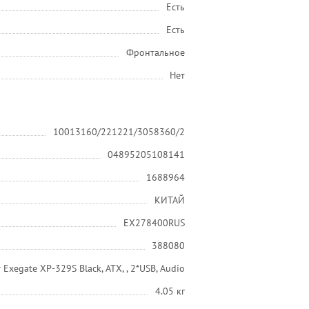
Есть
Есть
Фронтальное
Нет
10013160/221221/3058360/2
04895205108141
1688964
КИТАЙ
EX278400RUS
388080
xegate XP-329S Black, ATX, , 2*USB, Audio
4.05 кг